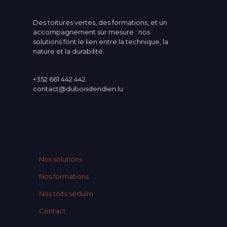
Des toitures vertes, des formations, et un
accompagnement sur mesure : nos
solutions font le lien entre la technique, la
nature et la durabilité.
+352 661 442 442
contact@duboisdendien.lu
Nos solutions
Nos formations
Nos toits sédulm
Contact