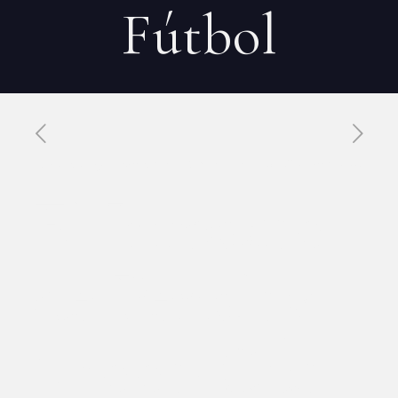
Fútbol
Published by
Xavier DUBOISDENDIEN
on
24 avril 2026
El Impacto
de Penalty
Shoot-Out