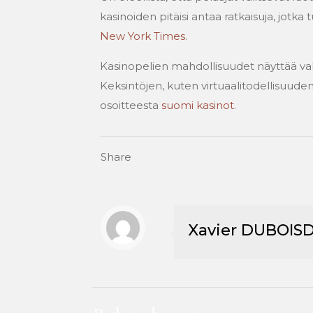
kasinoiden pitäisi antaa ratkaisuja, jotka
New York Times
.
Kasinopelien mahdollisuudet näyttää valois
Keksintöjen, kuten virtuaalitodellisuuden
osoitteesta
suomi kasinot
.
Share
Xavier DUBOIS