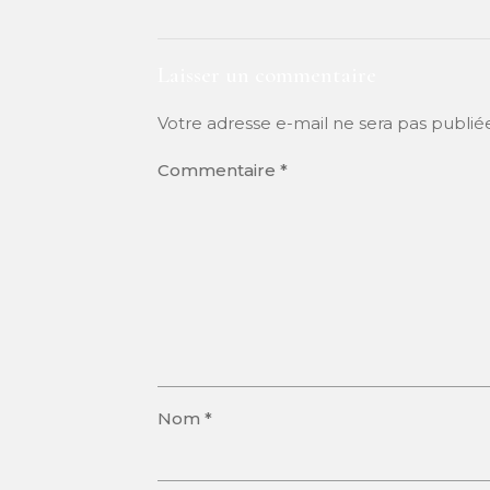
Laisser un commentaire
Votre adresse e-mail ne sera pas publié
Commentaire
*
Nom
*