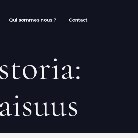
Qui sommes nous ?
Contact
toria:
aisuus