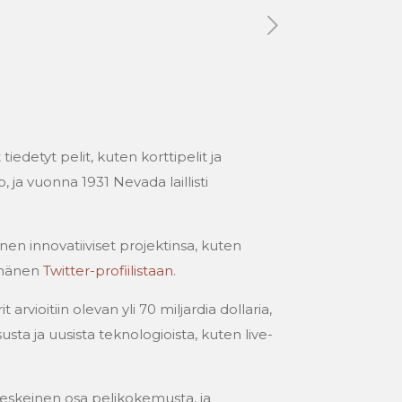
Tags
Categories
iedetyt pelit, kuten korttipelit ja
 ja vuonna 1931 Nevada laillisti
nen innovatiiviset projektinsa, kuten
ä hänen
Twitter-profiilistaan
.
vioitiin olevan yli 70 miljardia dollaria,
ta ja uusista teknologioista, kuten live-
n keskeinen osa pelikokemusta, ja