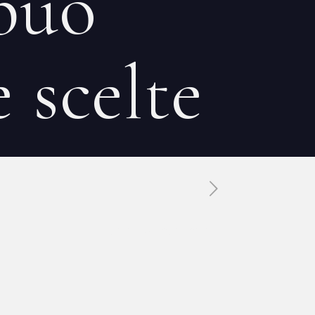
può
e scelte
Tags
Categories