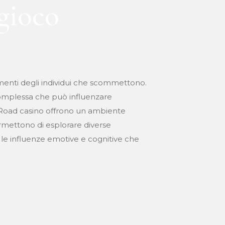
 gioco
menti degli individui che scommettono.
 complessa che può influenzare
 Road casino offrono un ambiente
mettono di esplorare diverse
 le influenze emotive e cognitive che