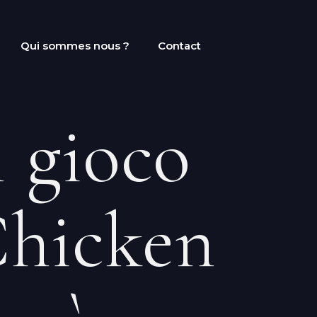
Qui sommes nous ?
Contact
l gioco
Chicken