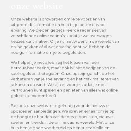
onze website
Onze website is ontworpen om je te voorzien van
uitgebreide informatie en hulp bij je online casino-
ervaring. We bieden gedetailleerde recensies van
verschillende online casino’s, zodat je weloverwogen
keuzes kunt maken. Of je nu nieuw bent in de wereld van
online gokken of al wat ervaring hebt, wij hebben de
nodige informatie om je te begeleiden.
We helpen je niet alleen bij het kiezen van een
betrouwbaar casino, maar ook bij het begrijpen van de
spelregels en strategieën. Onze tips zijn gericht op het
verbeteren van je spelervaring en het maximaliseren van
je kansen op winst. We zijn er voor je, zodat je met
vertrouwen kunt spelen en genieten van alles wat online
gokken te bieden heeft.
Bezoek onze website regelmatig voor de nieuwste
updates en aanbiedingen. We streven ernaar om je op
de hoogte te houden van de beste bonussen, nieuwe
spellen en trends in de online casino-wereld. Met onze
hulp ben je goed voorbereid op een succesvolle en