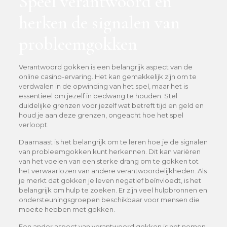
Speel verantwoord en
herken de signalen van
probleemgokken
Verantwoord gokken is een belangrijk aspect van de
online casino-ervaring. Het kan gemakkelijk zijn om te
verdwalen in de opwinding van het spel, maar het is
essentieel om jezelf in bedwang te houden. Stel
duidelijke grenzen voor jezelf wat betreft tijd en geld en
houd je aan deze grenzen, ongeacht hoe het spel
verloopt.
Daarnaast is het belangrijk om te leren hoe je de signalen
van probleemgokken kunt herkennen. Dit kan variëren
van het voelen van een sterke drang om te gokken tot
het verwaarlozen van andere verantwoordelijkheden. Als
je merkt dat gokken je leven negatief beïnvloedt, is het
belangrijk om hulp te zoeken. Er zijn veel hulpbronnen en
ondersteuningsgroepen beschikbaar voor mensen die
moeite hebben met gokken.
Een ander aspect van verantwoord gokken is het nemen