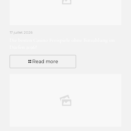
17 juillet 2026
Die besten Casino Freispiele ohne Einzahlung im
Dürfen 2026!
Read more