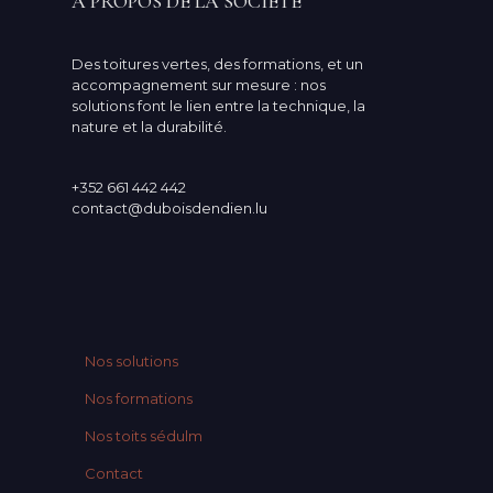
A PROPOS DE LA SOCIETE
Des toitures vertes, des formations, et un
accompagnement sur mesure : nos
solutions font le lien entre la technique, la
nature et la durabilité.
+352 661 442 442
contact@duboisdendien.lu
Nos solutions
Nos formations
Nos toits sédulm
Contact