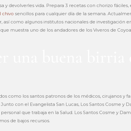
asa y devolverles vida. Prepara 3 recetas con chorizo fáciles
l chivo
sencillos para cualquier día de la semana. Actualme
r, así como algunos institutos nacionales de investigación en 
) que muestra uno de los andadores de los Viveros de Coyoa
 una buena birria 
s como los santos patronos de los médicos, cirujanos y fa
unto con el Evangelista San Lucas, Los Santos Cosme y Da
l personal que trabaja en la Salud. Los Santos Cosme y Dami
rmos de bajos recursos.