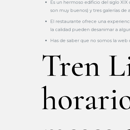
Es un hermoso edificio del siglo XIX
son muy buenos) y tres galerías de 
El restaurante ofrece una experienci
la calidad pueden desanimar a algun
Has de saber que no somos la web ofic
Tren L
horario