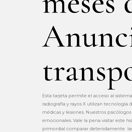
meses 
Anunci
transp
Esta tarjeta permite el acceso al sistem
radiografía y rayos X utilizan tecnolog
médicas y lesiones. Nuestros psicólogos 
emocionales. Vale la pena visitar este h
primordial comparar detenidamente las d