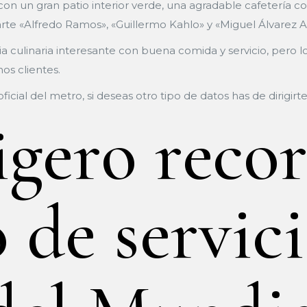
 con un gran patio interior verde, una agradable cafetería c
arte «Alfredo Ramos», «Guillermo Kahlo» y «Miguel Álvarez A
a culinaria interesante con buena comida y servicio, pero lo
os clientes.
ial del metro, si deseas otro tipo de datos has de dirigirte a
igero recor
 de servic