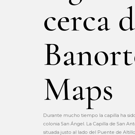
cerca d
Banort
Maps
Durante mucho tiempo la capilla ha sido
colonia San Ángel. La Capilla de San Ant
situada justo al lado del Puente de Alti