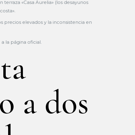
on terraza «Casa Aurelia» (los desayunos
costa».
s precios elevados y la inconsistencia en
 la página oficial.
ta
io a dos