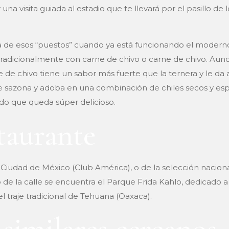
visita guiada al estadio que te llevará por el pasillo de lo
ia de esos “puestos” cuando ya está funcionando el modern
adicionalmente con carne de chivo o carne de chivo. Aunq
 de chivo tiene un sabor más fuerte que la ternera y le da a
se sazona y adoba en una combinación de chiles secos y esp
ldo que queda súper delicioso.
taurante
la Ciudad de México (Club América), o de la selección nacio
do de la calle se encuentra el Parque Frida Kahlo, dedicado a
l traje tradicional de Tehuana (Oaxaca).