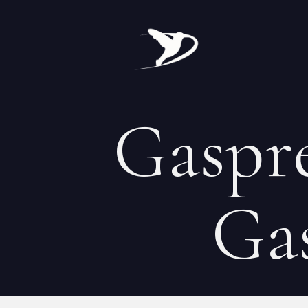
Gaspre
Ga