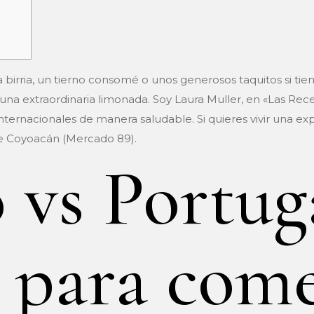
irria, un tierno consomé o unos generosos taquitos si tie
 una extraordinaria limonada. Soy Laura Muller, en «Las Rec
ternacionales de manera saludable. Si quieres vivir una expe
de Coyoacán (Mercado 89).
vs Portuga
s para com