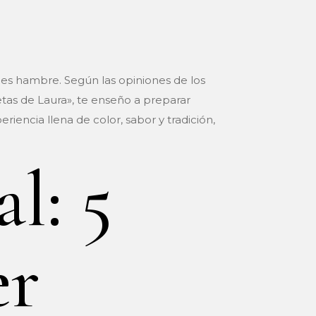
nes hambre. Según las opiniones de los
etas de Laura», te enseño a preparar
riencia llena de color, sabor y tradición,
l: 5
er