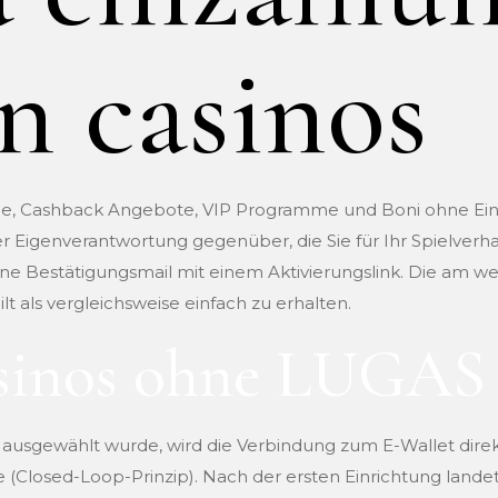
n casinos
le, Cashback Angebote, VIP Programme und Boni ohne Einza
er Eigenverantwortung gegenüber, die Sie für Ihr Spielv
e Bestätigungsmail mit einem Aktivierungslink. Die am wei
 als vergleichsweise einfach zu erhalten.
sinos ohne LUGAS g
gewählt wurde, wird die Verbindung zum E-Wallet direkt he
e (Closed-Loop-Prinzip). Nach der ersten Einrichtung landet