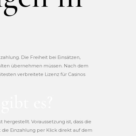
hlung. Die Freiheit bei Einsätzen,
erhalten übernehmen müssen. Nach dem
testen verbreitete Lizenz für Casinos
ibt es?
rgestellt. Voraussetzung ist, dass die
 die Einzahlung per Klick direkt auf dem