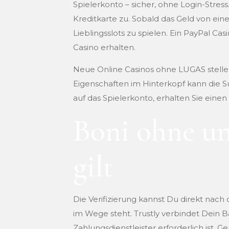
Spielerkonto – sicher, ohne Login-Stress
Kreditkarte zu. Sobald das Geld von ein
Lieblingsslots zu spielen. Ein PayPal C
Casino erhalten.
Neue Online Casinos ohne LUGAS stellen
Eigenschaften im Hinterkopf kann die S
auf das Spielerkonto, erhalten Sie eine
Boni ohne un
gilt
Die Verifizierung kannst Du direkt nach
im Wege steht. Trustly verbindet Dein B
Zahlungsdienstleister erforderlich ist. 