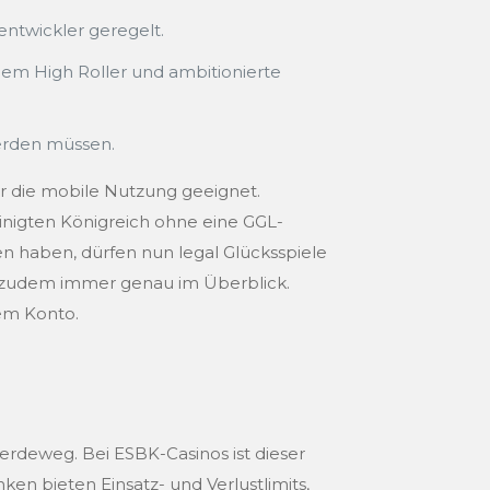
entwickler geregelt.
llem High Roller und ambitionierte
werden müssen.
ür die mobile Nutzung geeignet.
inigten Königreich ohne eine GGL-
en haben, dürfen nun legal Glücksspiele
n zudem immer genau im Überblick.
rem Konto.
rdeweg. Bei ESBK-Casinos ist dieser
en bieten Einsatz- und Verlustlimits,