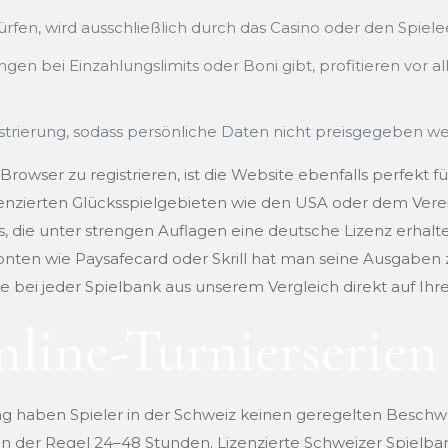
ürfen, wird ausschließlich durch das Casino oder den Spiele
n bei Einzahlungslimits oder Boni gibt, profitieren vor a
strierung, sodass persönliche Daten nicht preisgegeben 
rowser zu registrieren, ist die Website ebenfalls perfekt f
izenzierten Glücksspielgebieten wie den USA oder dem Vere
s, die unter strengen Auflagen eine deutsche Lizenz erhalt
Konten wie Paysafecard oder Skrill hat man seine Ausgabe
 bei jeder Spielbank aus unserem Vergleich direkt auf Ih
line-Turnierserien
g haben Spieler in der Schweiz keinen geregelten Beschwe
in der Regel 24–48 Stunden. Lizenzierte Schweizer Spielbank