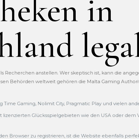
theken in
hland lega
ls Recherchen anstellen. Wer skeptisch ist, kann die ang
sen Behörden weltweit gehören die Malta Gaming Authority
 Time Gaming, Nolimit City, Pragmatic Play und vielen and
ht lizenzierten Glücksspielgebieten wie den USA oder dem 
en Browser zu registrieren, ist die Website ebenfalls perfe