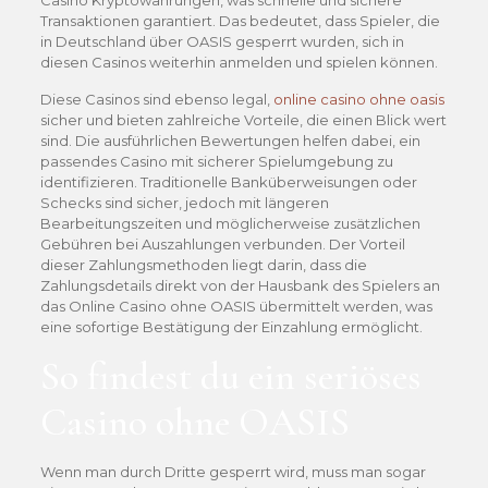
Casino Kryptowährungen, was schnelle und sichere
Transaktionen garantiert. Das bedeutet, dass Spieler, die
in Deutschland über OASIS gesperrt wurden, sich in
diesen Casinos weiterhin anmelden und spielen können.
Diese Casinos sind ebenso legal,
online casino ohne oasis
sicher und bieten zahlreiche Vorteile, die einen Blick wert
sind. Die ausführlichen Bewertungen helfen dabei, ein
passendes Casino mit sicherer Spielumgebung zu
identifizieren. Traditionelle Banküberweisungen oder
Schecks sind sicher, jedoch mit längeren
Bearbeitungszeiten und möglicherweise zusätzlichen
Gebühren bei Auszahlungen verbunden. Der Vorteil
dieser Zahlungsmethoden liegt darin, dass die
Zahlungsdetails direkt von der Hausbank des Spielers an
das Online Casino ohne OASIS übermittelt werden, was
eine sofortige Bestätigung der Einzahlung ermöglicht.
So findest du ein seriöses
Casino ohne OASIS
Wenn man durch Dritte gesperrt wird, muss man sogar