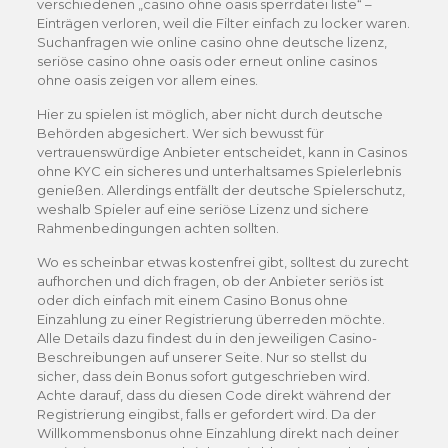
verschiedenen „casino ohne oasis sperrdatei liste“ –
Einträgen verloren, weil die Filter einfach zu locker waren.
Suchanfragen wie online casino ohne deutsche lizenz,
seriöse casino ohne oasis oder erneut online casinos
ohne oasis zeigen vor allem eines.
Hier zu spielen ist möglich, aber nicht durch deutsche
Behörden abgesichert. Wer sich bewusst für
vertrauenswürdige Anbieter entscheidet, kann in Casinos
ohne KYC ein sicheres und unterhaltsames Spielerlebnis
genießen. Allerdings entfällt der deutsche Spielerschutz,
weshalb Spieler auf eine seriöse Lizenz und sichere
Rahmenbedingungen achten sollten.
Wo es scheinbar etwas kostenfrei gibt, solltest du zurecht
aufhorchen und dich fragen, ob der Anbieter seriös ist
oder dich einfach mit einem Casino Bonus ohne
Einzahlung zu einer Registrierung überreden möchte.
Alle Details dazu findest du in den jeweiligen Casino-
Beschreibungen auf unserer Seite. Nur so stellst du
sicher, dass dein Bonus sofort gutgeschrieben wird.
Achte darauf, dass du diesen Code direkt während der
Registrierung eingibst, falls er gefordert wird. Da der
Willkommensbonus ohne Einzahlung direkt nach deiner