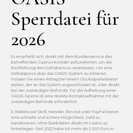
Sperrdatei für
2026
Es empfiehlt sich, direkt mit dem Kundenservice des
betreffenden Casinos Kontakt aufzunehmen, um die
Rückführung des Guthabens zu veranlassen. Um eine
Selbstsperre über das OASIS-System zu initiieren,
müssen Sie einen Antrag bei einem Glücksspielanbieter
stellen, der an das System angeschlossen ist, oder direkt
bei der zuständigen Behörde. Für die Aufhebung einer
OASIS-Sperre ist eine direkte Kontaktaufnahme mit der
zuständigen Behörde erforderlich.
E-Wallets wie Skrill, Neteller, Revolut oder PayPal bieten
eine schnelle und sichere Möglichkeit, Geld zu
transferieren, ohne Bankdaten direkt im Casino zu
hinterlegen. Seit 2022 habe ich mehr als 3.000 Euro in