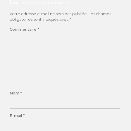
Laisser un commentaire
Votre adresse e-mail ne sera pas publiée.
Les champs
obligatoires sont indiqués avec
*
Commentaire
*
Nom
*
E-mail
*