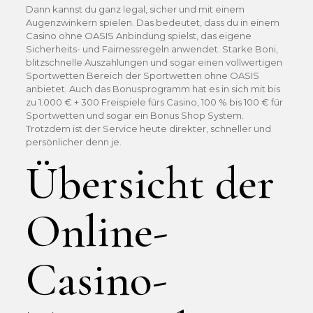
Dann kannst du ganz legal, sicher und mit einem
Augenzwinkern spielen. Das bedeutet, dass du in einem
Casino ohne OASIS Anbindung spielst, das eigene
Sicherheits- und Fairnessregeln anwendet. Starke Boni,
blitzschnelle Auszahlungen und sogar einen vollwertigen
Sportwetten Bereich der Sportwetten ohne OASIS
anbietet. Auch das Bonusprogramm hat es in sich mit bis
zu 1.000 € + 300 Freispiele fürs Casino, 100 % bis 100 € für
Sportwetten und sogar ein Bonus Shop System.
Trotzdem ist der Service heute direkter, schneller und
persönlicher denn je.
Übersicht der
Online-
Casino-