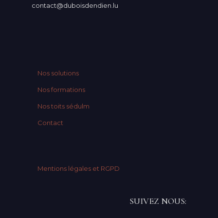
contact@duboisdendien.lu
Nos solutions
Nos formations
Nos toits sédulm
Contact
Mentions légales et RGPD
SUIVEZ NOUS: