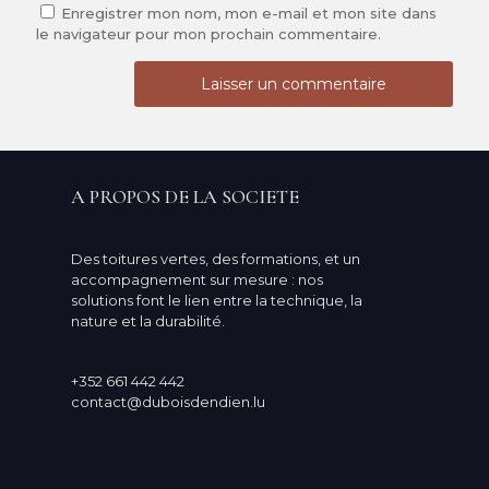
Enregistrer mon nom, mon e-mail et mon site dans
le navigateur pour mon prochain commentaire.
A PROPOS DE LA SOCIETE
Des toitures vertes, des formations, et un
accompagnement sur mesure : nos
solutions font le lien entre la technique, la
nature et la durabilité.
+352 661 442 442
contact@duboisdendien.lu