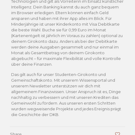
Technologien und gilt als Vorreiterin im Einsatz künstlicher
Intelligenz. Dein Banking kannst du auch ganz bequem
im Browser erledigen. Eltern können einfach Geld
ansparen und haben mit ihrer App alles im Blick. Für
Minderjährige ist unser Kinderkonto mit Visa Debitkarte
die beste Wahl. Buche sie für 0,99 Euro im Monat
(Kartenentgelt ist jährlich im Voraus zu zahlen) optional zu
deinem Girokonto dazu. Anders als bei der Debitkarte
werden deine Ausgaben gesammelt und nur einmal im
Monat als Gesamtbetrag von deinem Girokonto
abgebucht – für maximale Flexibilität und volle Kontrolle
über deine Finanzen.
Das gilt auch für unser Studenten-Girokonto und
Gemeinschaftskonto. Mit unserem Wissensportal und
unserem Newsletter unterstützen wir dich mit
allgemeinem Finanzwissen. Unser Anspruch ist es, Dinge
nachhaltig zu verbessern und mit unseren Krediten das
Gemeinwohl zu fördern. Aus unseren ersten Schritten
wurden wegweisende Projekte und jedes Ereignis prägt
die Geschichte der DKB.
Share
0