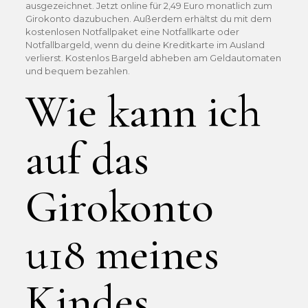
ausgezeichnet. Jetzt online für 2,49 Euro monatlich zum
Girokonto dazubuchen. Außerdem erhältst du mit dem
kostenlosen Notfallpaket eine Notfallkarte oder
Notfallbargeld, wenn du deine Kreditkarte im Ausland
verlierst. Kostenlos Bargeld abheben am Geldautomaten
und bequem bezahlen.
Wie kann ich
auf das
Girokonto
u18 meines
Kindes