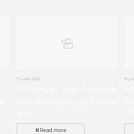
17 juillet 2026
17 jui
Die besten Casino Freispiele
Mo
ne
ohne Einzahlung im Dürfen
Be
2026!
Pl
Read more