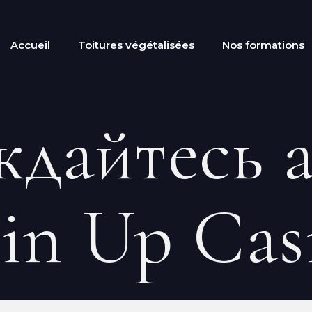
Accueil
Toitures végétalisées
Nos formations
дайтесь 
Pin Up Cas