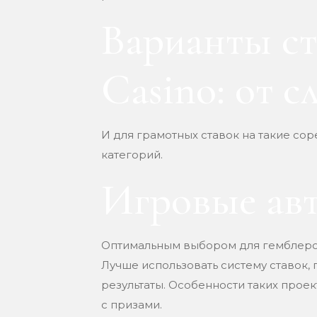
Варианты ст
Casino: от с
И для грамотных ставок на такие со
категорий.
Игровые ав
Оптимальным выбором для гемблеров
Лучше использовать систему ставок, 
результаты. Особенности таких прое
с призами.