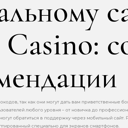
альному с
 Casino: с
омендации
окодов, так как они могут дать вам приветственные б
зователей любого уровня – от новичка до профессиона
могут обратиться в поддержку через мобильный сайт. 
даптированный специально для экранов смартфонов.