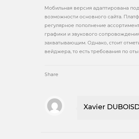
Мобильная версия адаптирована под
возможности основного сайта. Плат
регулярное пополнение ассортимент
графики и звукового сопровождения,
захватывающим. Однако, стоит отмет
вейджера, то есть требования по от
Share
Xavier DUBOIS