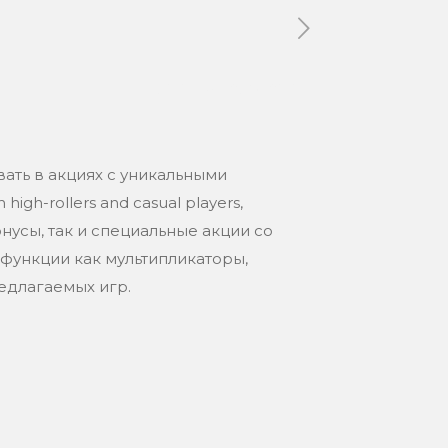
Tags
Categories
ать в акциях с уникальными
h-rollers and casual players,
нусы, так и специальные акции со
функции как мультипликаторы,
едлагаемых игр.