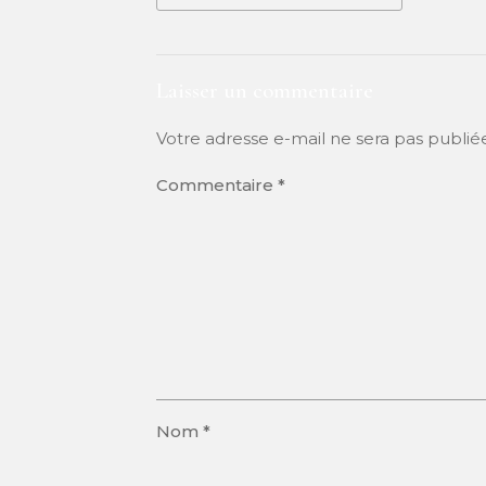
Laisser un commentaire
Votre adresse e-mail ne sera pas publié
Commentaire
*
Nom
*