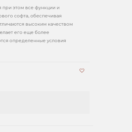
 при этом все функции и
ового софта, обеспечивая
тличаются высоким качеством
елает его еще более
яются определенные условия
0