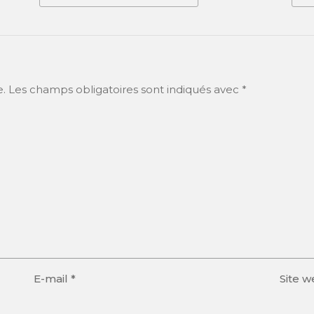
e.
Les champs obligatoires sont indiqués avec
*
E-mail
*
Site 