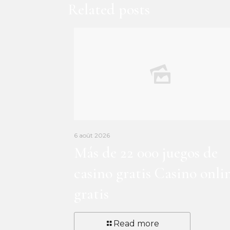
Related posts
6 août 2026
Más de 22 000 juegos de
casino gratis Casino onli
gratis
Read more