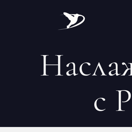
Наслаж
с 