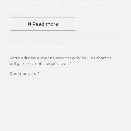
Mobile Casinos 2026: The Best Apps and Sites for
Players
Read more
Laisser un commentaire
Votre adresse e-mail ne sera pas publiée.
Les champs
obligatoires sont indiqués avec
*
Commentaire
*