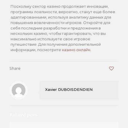
Поскольку сектор казино продолжает инновации,
программы лояльности, вероятно, станут еще более
адаптированными, используя аналитику данных для
повышения вовлеченности игроков. Откройте для
себя последние разработки и предложения в
нескольких казино, чтобы гарантировать, что вы
максимально используете свое игровое
путешествие. Для получения дополнительной
информации, посмотрите
казино онлайн
.
Share
0
Xavier DUBOISDENDIEN
Related posts