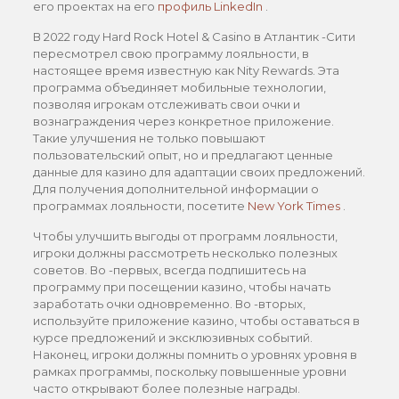
его проектах на его
профиль LinkedIn
.
В 2022 году Hard Rock Hotel & Casino в Атлантик -Сити
пересмотрел свою программу лояльности, в
настоящее время известную как Nity Rewards. Эта
программа объединяет мобильные технологии,
позволяя игрокам отслеживать свои очки и
вознаграждения через конкретное приложение.
Такие улучшения не только повышают
пользовательский опыт, но и предлагают ценные
данные для казино для адаптации своих предложений.
Для получения дополнительной информации о
программах лояльности, посетите
New York Times
.
Чтобы улучшить выгоды от программ лояльности,
игроки должны рассмотреть несколько полезных
советов. Во -первых, всегда подпишитесь на
программу при посещении казино, чтобы начать
заработать очки одновременно. Во -вторых,
используйте приложение казино, чтобы оставаться в
курсе предложений и эксклюзивных событий.
Наконец, игроки должны помнить о уровнях уровня в
рамках программы, поскольку повышенные уровни
часто открывают более полезные награды.