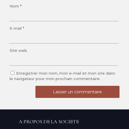
Nom
*
E-mail
*
Site web
Enregistrer mon nom, mon e-mail et mon site dans
le navigateur pour mon prochain commentaire.
A PROPOS DE LA SOCIETE