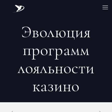
Эволюция
программ
лояльности
казино