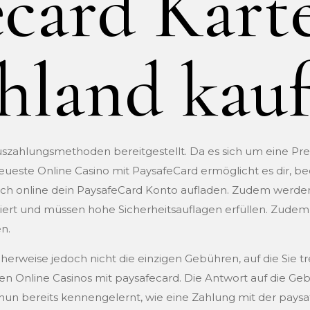
ecard Kart
hland kau
 Auszahlungsmethoden bereitgestellt. Da es sich um eine P
eueste Online Casino mit PaysafeCard ermöglicht es dir,
auch online dein PaysafeCard Konto aufladen. Zudem werde
ert und müssen hohe Sicherheitsauflagen erfüllen. Zudem
n.
cherweise jedoch nicht die einzigen Gebühren, auf die Sie 
den Online Casinos mit paysafecard. Die Antwort auf die G
n nun bereits kennengelernt, wie eine Zahlung mit der pay