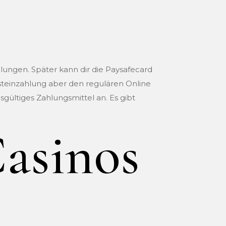
hlungen. Später kann dir die Paysafecard
rsteinzahlung aber den regulären Online
gültiges Zahlungsmittel an. Es gibt
Casinos