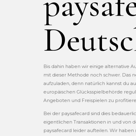
paysaf
Deutsc
Bis dahin haben wir einige alternative
mit dieser Methode noch schwer. Das n
aufzuladen, denn natürlich kannst du 
europäischen Glücksspielbehörde reguli
Angeboten und Freispielen zu profitiere
Bei der paysafecard sind dies bedauerli
eigentlichen Transaktionen in und von 
paysafecard leider aufteilen. Wir habe