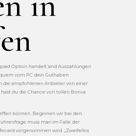
en in
fen
repaid Option handelt sind Auszahlungen
 bequem vom PC dein Guthaben
n die empfohlenen Anbieter von einer
 hast du die Chance von tollen Bonus
treffen können. Beginnen wir bei den
ebührenfrage muss man im Falle der
safecard vorgenommen wird. „Zweifellos