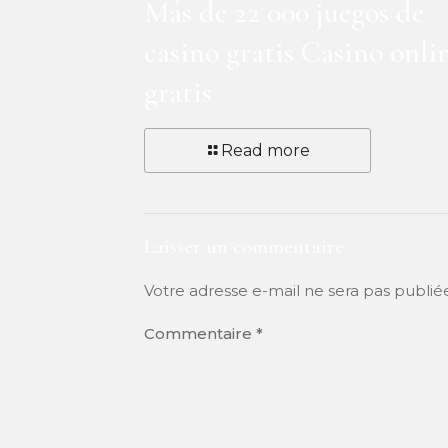
Más de 22 000 juegos de
casino gratis Casino onli
gratis
Read more
Laisser un commentaire
Votre adresse e-mail ne sera pas publié
Commentaire
*