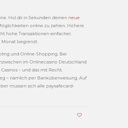
ine. Hol dir in Sekunden deinen
neue
öglichkeiten online zu zahlen. Höhere
ht hohe Transaktionen einfacher.
m Monat begrenzt.
bling und Online-Shopping. Bei
 inzwischen im Onlinecasino Deutschland
 Casinos – und das mit Recht.
eg – nämlich per Banküberweisung. Auf
ober müssen sich alle paysafecard-
0