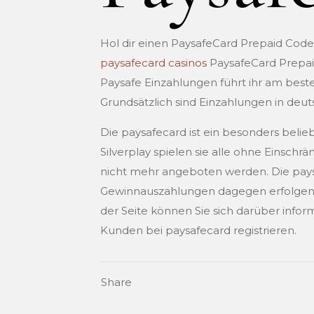
Hol dir einen PaysafeCard Prepaid Code
paysafecard casinos
PaysafeCard Prepai
Paysafe Einzahlungen führt ihr am bes
Grundsätzlich sind Einzahlungen in deu
Die paysafecard ist ein besonders beli
Silverplay spielen sie alle ohne Einsch
nicht mehr angeboten werden. Die paysaf
Gewinnauszahlungen dagegen erfolgen i
der Seite können Sie sich darüber infor
Kunden bei paysafecard registrieren.
Share