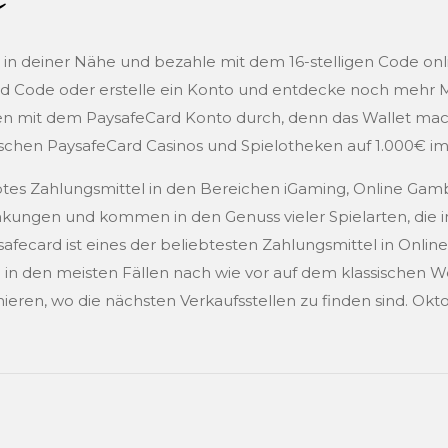
 in deiner Nähe und bezahle mit dem 16-stelligen Code onl
d Code oder erstelle ein Konto und entdecke noch mehr M
ten mit dem PaysafeCard Konto durch, denn das Wallet mac
tschen PaysafeCard Casinos und Spielotheken auf 1.000€ i
ebtes Zahlungsmittel in den Bereichen iGaming, Online Gam
ränkungen und kommen in den Genuss vieler Spielarten, die
ecard ist eines der beliebtesten Zahlungsmittel in Online
n den meisten Fällen nach wie vor auf dem klassischen W
mieren, wo die nächsten Verkaufsstellen zu finden sind. Okt