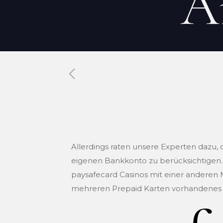
A
Published by
Xavier DUBOISDENDI
Allerdings raten unsere Experten dazu
eigenen Bankkonto zu berücksichtigen. 
paysafecard Casinos mit einer anderen
mehreren Prepaid Karten vorhandenes 