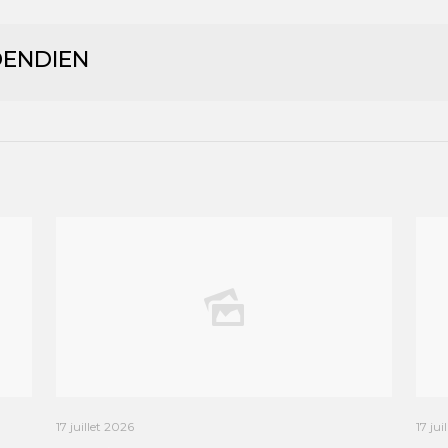
DENDIEN
17 juillet 2026
17 jui