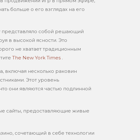
 в продвижении игр в прямом эфире,
ать больше о его взглядах на его
y представляло собой решающий
руя в высокой ясности. Это
торого не хватает традиционным
етите
The New York Times
.
а, включая несколько раковин
стниками. Этот уровень
что они являются частью подлинной
ные сайты, предоставляющие живые
азино, сочетающий в себе технологии