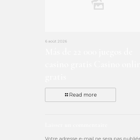
6 août 2026
Más de 22 000 juegos de
casino gratis Casino onli
gratis
Read more
Laisser un commentaire
Votre adresse e-mail ne sera pas publié