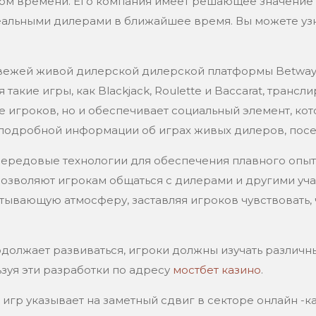
ном времени. Его компания имеет решающее значение
еальными дилерами в ближайшее время. Вы можете узн
свежей живой дилерской дилерской платформы Betwa
такие игры, как Blackjack, Roulette и Baccarat, трансли
ие игроков, но и обеспечивает социальный элемент, ко
е подробной информации об играх живых дилеров, пос
ередовые технологии для обеспечения плавного опыт
позволяют игрокам общаться с дилерами и другими уча
тывающую атмосферу, заставляя игроков чувствовать, 
одолжает развиваться, игроки должны изучать различ
зуя эти разработки по адресу
мостбет казино
.
игр указывает на заметный сдвиг в секторе онлайн -к