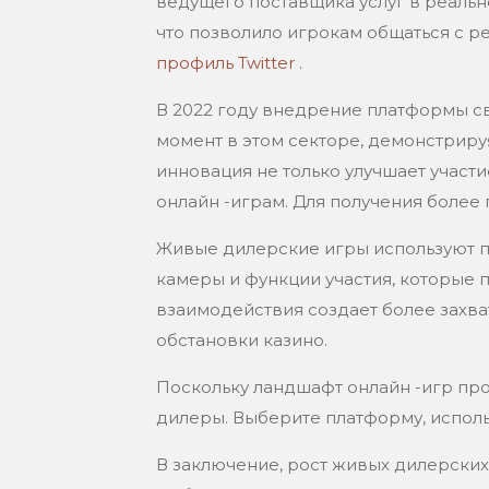
ведущего поставщика услуг в реаль
что позволило игрокам общаться с р
профиль Twitter
.
В 2022 году внедрение платформы 
момент в этом секторе, демонстрируя 
инновация не только улучшает участ
онлайн -играм. Для получения боле
Живые дилерские игры используют п
камеры и функции участия, которые 
взаимодействия создает более захва
обстановки казино.
Поскольку ландшафт онлайн -игр пр
дилеры. Выберите платформу, исполь
В заключение, рост живых дилерских 