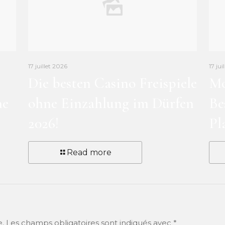
17 juillet 2026
17 jui
Die besten Casino Freispiele
Mo
ne
ohne Einzahlung im Dürfen
Be
2026!
Pl
Read more
e.
Les champs obligatoires sont indiqués avec
*