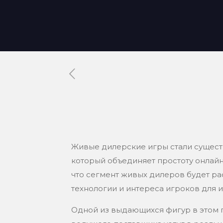
Published by
Xavier DUBOISDENDI
Живые дилерские игры стали существ
который объединяет простоту онлайн 
что сегмент живых дилеров будет ра
технологии и интереса игроков для 
Одной из выдающихся фигур в этом п