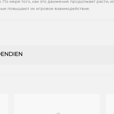
По мере того, как это движение продолжает расти, иг
рые повышают их игровое взаимодействие.
DENDIEN