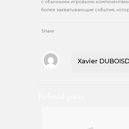
с обычными игровыми компонентами. 
более захватывающие события, кото
Share
Xavier DUBOIS
Related posts