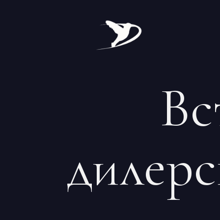
Вс
дилерс