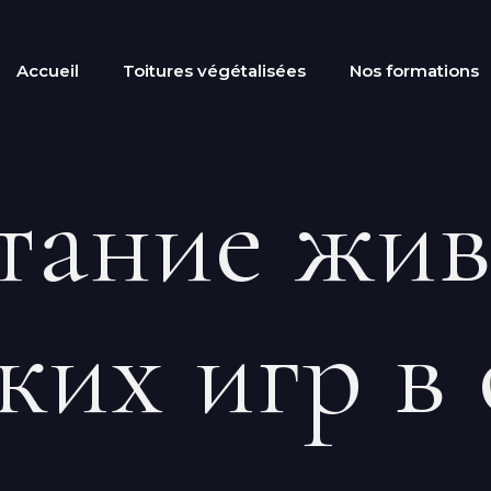
Accueil
Toitures végétalisées
Nos formations
тание жи
ких игр в