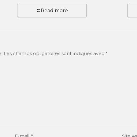
Read more
e.
Les champs obligatoires sont indiqués avec
*
E-mail
*
Site 