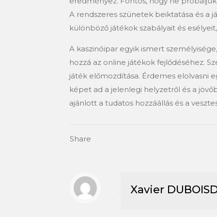
eredményez. Fontos, hogy ne próbáljuk
A rendszeres szünetek beiktatása és a j
különböző játékok szabályait és esélyeit
A kaszinóipar egyik ismert személyiség
hozzá az online játékok fejlődéséhez. Sz
játék előmozdítása. Érdemes elolvasni egy 
képet ad a jelenlegi helyzetről és a jöv
ajánlott a tudatos hozzáállás és a veszte
Share
Xavier DUBOIS