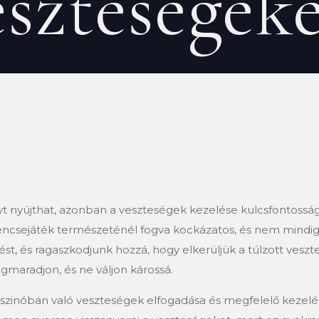
eszteségeke
EN
on
22 novembre 2024
t nyújthat, azonban a veszteségek kezelése kulcsfontosságú
erencsejáték természeténél fogva kockázatos, és nem mindig 
t, és ragaszkodjunk hozzá, hogy elkerüljük a túlzott veszt
gmaradjon, és ne váljon károssá.
zinóban való veszteségek elfogadása és megfelelő kezelés