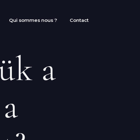
Qui sommes nous ?
Contact
ük a
 a