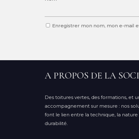
Enregistrer mon nom, mon e-mail e
A PROPOS DE LA SOC
Des toitures vertes, des formations, et u
accompagnement sur mesure : nos solu
font le lien entre la technique, la nature 
durabilité.