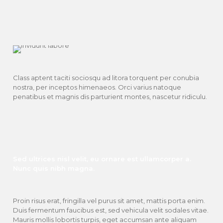
Class aptent taciti sociosqu ad litora torquent per conubia
nostra, per inceptos himenaeos. Orci varius natoque
penatibus et magnis dis parturient montes, nascetur ridiculu.
Sed ultrices nisl velit, eu ornare est ullamcorper a.
Nunc quis nibh magna.
Proin risus erat, fringilla vel purus sit amet, mattis porta enim.
Duis fermentum faucibus est, sed vehicula velit sodales vitae.
Mauris mollis lobortis turpis, eget accumsan ante aliquam