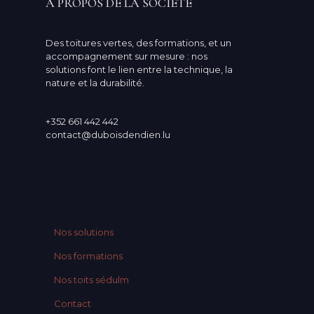
A PROPOS DE LA SOCIETE
Des toitures vertes, des formations, et un
accompagnement sur mesure : nos
solutions font le lien entre la technique, la
nature et la durabilité.
+352 661 442 442
contact@duboisdendien.lu
Nos solutions
Nos formations
Nos toits sédulm
Contact