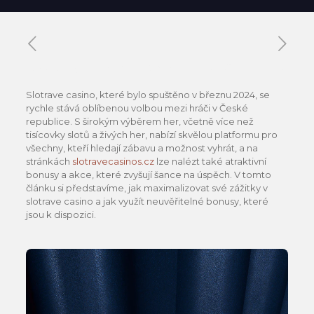
Published by
Xavier DUBOISDENDIEN
on
23 mai 2026
Slotrave casino, které bylo spuštěno v březnu 2024, se
rychle stává oblíbenou volbou mezi hráči v České
republice. S širokým výběrem her, včetně více než
tisícovky slotů a živých her, nabízí skvělou platformu pro
všechny, kteří hledají zábavu a možnost vyhrát, a na
stránkách
slotravecasinos.cz
lze nalézt také atraktivní
bonusy a akce, které zvyšují šance na úspěch. V tomto
článku si představíme, jak maximalizovat své zážitky v
slotrave casino a jak využít neuvěřitelné bonusy, které
jsou k dispozici.