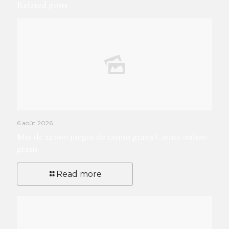
Related posts
6 août 2026
Más de 22 000 juegos de casino gratis Casino online
gratis
Read more