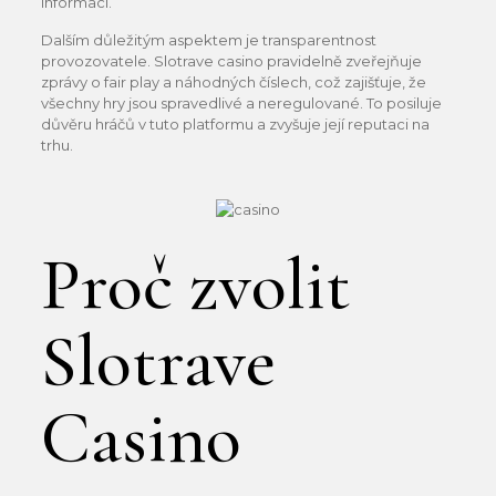
informací.
Dalším důležitým aspektem je transparentnost
provozovatele. Slotrave casino pravidelně zveřejňuje
zprávy o fair play a náhodných číslech, což zajišťuje, že
všechny hry jsou spravedlivé a neregulované. To posiluje
důvěru hráčů v tuto platformu a zvyšuje její reputaci na
trhu.
Proč zvolit
Slotrave
Casino