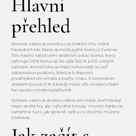
Hlavní
přehled
Slotrave casino je novinkou na českém trhu online
hazardních her, která se může pyšnit licencí z Curacaa.
Toto kasino nabízí velmi atraktivní uvítací bonus, který
zahrnuje 100% bonus až do výše 500 € a 100 volných
zatočení. Kromě toho se hráči mohou těšit na 24/7
zákaznickou podporu, která je k dispozici
prostřednictvím emailu a živého chatu. S minimálním
vkladem pouze 10 € si každý může užít vzrušení z hraní
her na této moderní platformě.
Slotrave casino je skvělou volbou pro hráče, kteří hledají
nejen skvělé hry, ale i výhodné bonusy. V tomto článku se
zaměříme na to, jak správně začít a co všechno můžete
očekávat.
Jak začít s