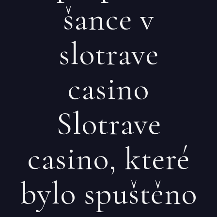
šance v
slotrave
casino
Slotrave
casino, které
bylo spuštěno