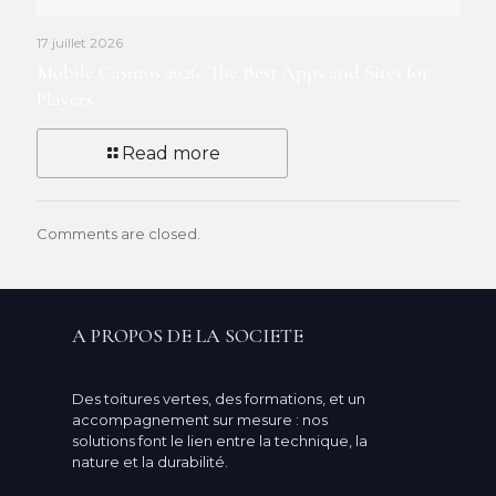
17 juillet 2026
Mobile Casinos 2026: The Best Apps and Sites for
Players
Read more
Comments are closed.
A PROPOS DE LA SOCIETE
Des toitures vertes, des formations, et un
accompagnement sur mesure : nos
solutions font le lien entre la technique, la
nature et la durabilité.