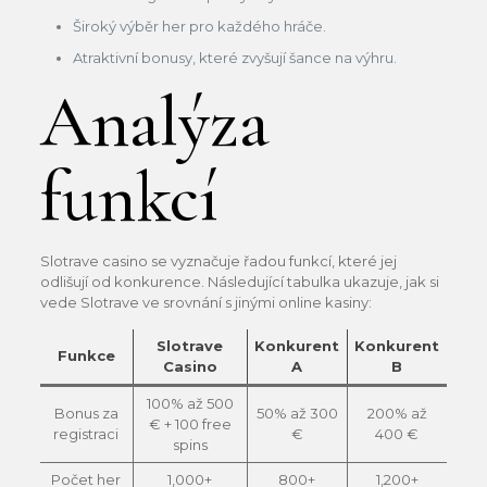
Široký výběr her pro každého hráče.
Atraktivní bonusy, které zvyšují šance na výhru.
Analýza
funkcí
Slotrave casino se vyznačuje řadou funkcí, které jej
odlišují od konkurence. Následující tabulka ukazuje, jak si
vede Slotrave ve srovnání s jinými online kasiny:
Slotrave
Konkurent
Konkurent
Funkce
Casino
A
B
100% až 500
Bonus za
50% až 300
200% až
€ + 100 free
registraci
€
400 €
spins
Počet her
1,000+
800+
1,200+