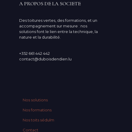
A PROPOS DE LA SOCIETE
Des toitures vertes, des formations, et un
accompagnement sur mesure : nos
solutions font le lien entre la technique, la
nature et la durabilité.
+352 661 442 442
contact@duboisdendien.lu
Nos solutions
Nos formations
Nos toits sédulm
Contact