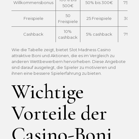
Willkommensbonus
50% bis 300€
75% bi
500€
50
Freispiele
25 Freispiele
30 Frei
Freispiele
10%
Cashback
5% cashback
7% cas
cashback
Wie die Tabelle zeigt, bietet Slot Madness Casino
attraktive Boni und Aktionen, die es im Vergleich zu
anderen Wettbewerbern hervorheben. Diese Angebote
sind darauf ausgelegt, die Spieler zu motivieren und
ihnen eine bessere Spielerfahrung zu bieten.
Wichtige
Vorteile der
Casino-Boni