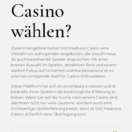
Casino
wählen?
Zusammengefasst bietet Slot Madness Casino eine
Vielzahl von aufregenden Angeboten, die sowohl neue
als auch bestehende Spieler ansprechen. Mit einer
breiten Auswahl an Spielen, attraktiven Boni und einem
starken Fokus auf Sicherheit und Kundenservice ist es
eine hervorragende Wahl für Casino-Enthusiasten.
Diese Plattform hat sich als zuverlässig erwiesen und ist
bestrebt, ihren Spielern die bestmögliche Erfahrung zu
bieten. Wenn Sie auf der Suche nach einem Casino sind,
das Ihnen nicht nur viele Gewinne, sondern auch eine
hochwertige Spielerfahrung bietet, dann ist Slot Madness
Casino sicherlich eine Überlegung wert.