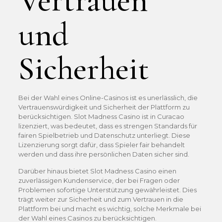
Vertrauen
und
Sicherheit
Bei der Wahl eines Online-Casinos ist es unerlässlich, die
Vertrauenswürdigkeit und Sicherheit der Plattform zu
berücksichtigen. Slot Madness Casino ist in Curacao
lizenziert, was bedeutet, dass es strengen Standards für
fairen Spielbetrieb und Datenschutz unterliegt. Diese
Lizenzierung sorgt dafür, dass Spieler fair behandelt
werden und dass ihre persönlichen Daten sicher sind.
Darüber hinaus bietet Slot Madness Casino einen
zuverlässigen Kundenservice, der bei Fragen oder
Problemen sofortige Unterstützung gewährleistet. Dies
trägt weiter zur Sicherheit und zum Vertrauen in die
Plattform bei und macht es wichtig, solche Merkmale bei
der Wahl eines Casinos zu berücksichtigen.