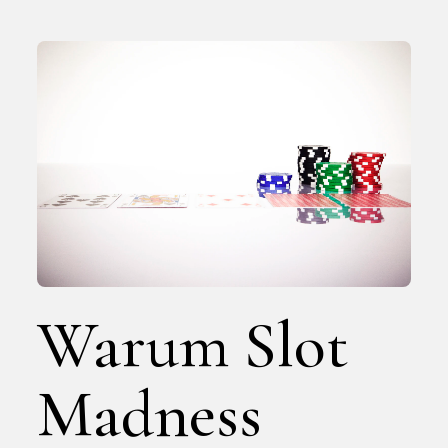
Warum Slot
Madness