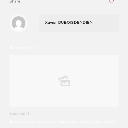
Share
0
Xavier DUBOISDENDIEN
Related posts
6 août 2026
Más de 22 000 juegos de casino gratis Casino online