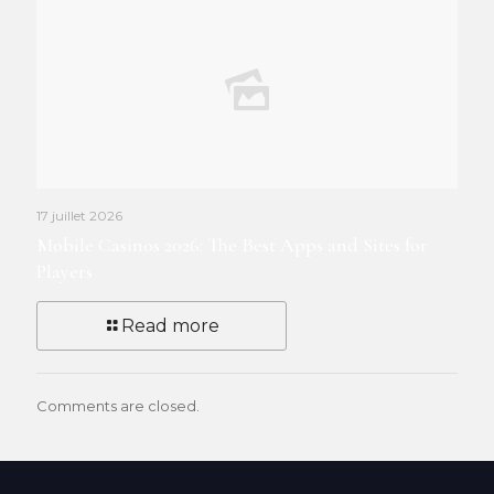
17 juillet 2026
Mobile Casinos 2026: The Best Apps and Sites for
Players
Read more
Comments are closed.