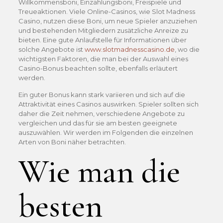
Willkommensboni, Einzahlungsboni, Freispiele und
Treueaktionen. Viele Online-Casinos, wie Slot Madness
Casino, nutzen diese Boni, um neue Spieler anzuziehen
und bestehenden Mitgliedern zusätzliche Anreize zu
bieten. Eine gute Anlaufstelle für Informationen über
solche Angebote ist
www.slotmadnesscasino.de
, wo die
wichtigsten Faktoren, die man bei der Auswahl eines
Casino-Bonus beachten sollte, ebenfalls erläutert
werden.
Ein guter Bonus kann stark variieren und sich auf die
Attraktivität eines Casinos auswirken. Spieler sollten sich
daher die Zeit nehmen, verschiedene Angebote zu
vergleichen und das für sie am besten geeignete
auszuwählen. Wir werden im Folgenden die einzelnen
Arten von Boni näher betrachten.
Wie man die
besten