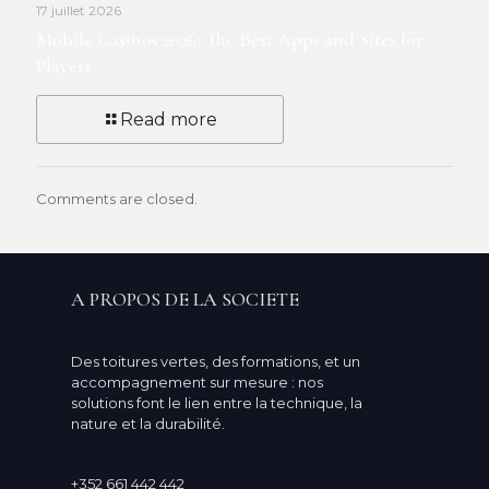
17 juillet 2026
Mobile Casinos 2026: The Best Apps and Sites for
Players
Read more
Comments are closed.
A PROPOS DE LA SOCIETE
Des toitures vertes, des formations, et un
accompagnement sur mesure : nos
solutions font le lien entre la technique, la
nature et la durabilité.
+352 661 442 442