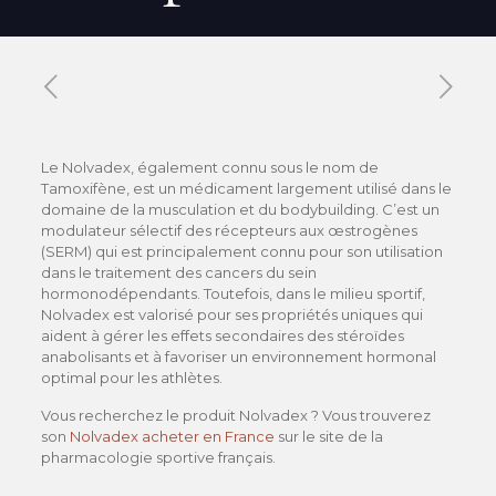
Published by
Xavier DUBOISDENDIEN
on
22 mai 2026
Le Nolvadex, également connu sous le nom de
Tamoxifène, est un médicament largement utilisé dans le
domaine de la musculation et du bodybuilding. C’est un
modulateur sélectif des récepteurs aux œstrogènes
(SERM) qui est principalement connu pour son utilisation
dans le traitement des cancers du sein
hormonodépendants. Toutefois, dans le milieu sportif,
Nolvadex est valorisé pour ses propriétés uniques qui
aident à gérer les effets secondaires des stéroïdes
anabolisants et à favoriser un environnement hormonal
optimal pour les athlètes.
Vous recherchez le produit Nolvadex ? Vous trouverez
son
Nolvadex acheter en France
sur le site de la
pharmacologie sportive français.