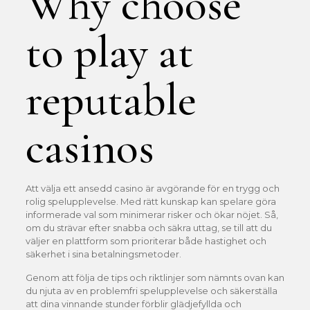
Why choose
to play at
reputable
casinos
Att välja ett ansedd casino är avgörande för en trygg och
rolig spelupplevelse. Med rätt kunskap kan spelare göra
informerade val som minimerar risker och ökar nöjet. Så,
om du strävar efter snabba och säkra uttag, se till att du
väljer en plattform som prioriterar både hastighet och
säkerhet i sina betalningsmetoder.
Genom att följa de tips och riktlinjer som nämnts ovan kan
du njuta av en problemfri spelupplevelse och säkerställa
att dina vinnande stunder förblir glädjefyllda och