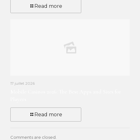
Read more
17 juillet 2026
Mobile Casinos 2026: The Best Apps and Sites for
Players
Read more
Comments are closed.