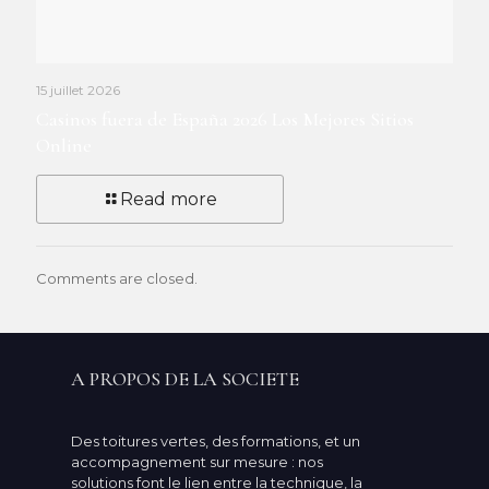
15 juillet 2026
Casinos fuera de España 2026 Los Mejores Sitios
Online
Read more
Comments are closed.
A PROPOS DE LA SOCIETE
Des toitures vertes, des formations, et un
accompagnement sur mesure : nos
solutions font le lien entre la technique, la