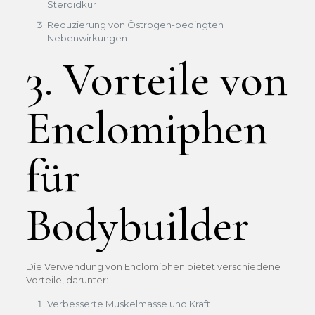
Steroidkur
Reduzierung von Östrogen-bedingten
Nebenwirkungen
3. Vorteile von
Enclomiphen
für
Bodybuilder
Die Verwendung von Enclomiphen bietet verschiedene
Vorteile, darunter:
Verbesserte Muskelmasse und Kraft