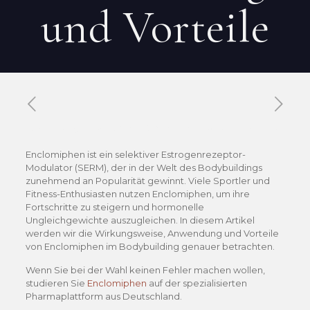
und Vorteile
Published by
Xavier DUBOISDENDIEN
on
21 mai 2026
Enclomiphen ist ein selektiver Estrogenrezeptor-
Modulator (SERM), der in der Welt des Bodybuildings
zunehmend an Popularität gewinnt. Viele Sportler und
Fitness-Enthusiasten nutzen Enclomiphen, um ihre
Fortschritte zu steigern und hormonelle
Ungleichgewichte auszugleichen. In diesem Artikel
werden wir die Wirkungsweise, Anwendung und Vorteile
von Enclomiphen im Bodybuilding genauer betrachten.
Wenn Sie bei der Wahl keinen Fehler machen wollen,
studieren Sie
Enclomiphen
auf der spezialisierten
Pharmaplattform aus Deutschland.