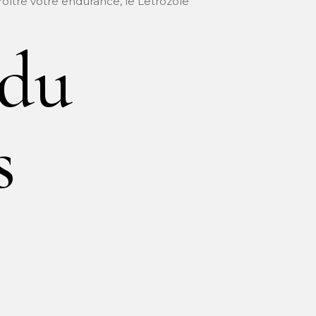
oître votre endurance, le Letrozole
 du
s