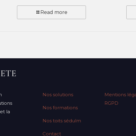
Read more
IETE
n
Nos solutions
Mentions léga
tions
RGPD
Nos formations
et la
Nos toits sédulm
Contact