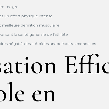
ire maigre
ès un effort physique intense
t meilleure définition musculaire
vorisant la santé générale de l’athlète
ires négatifs des stéroïdes anabolisants secondaires
sation Effi
ole en