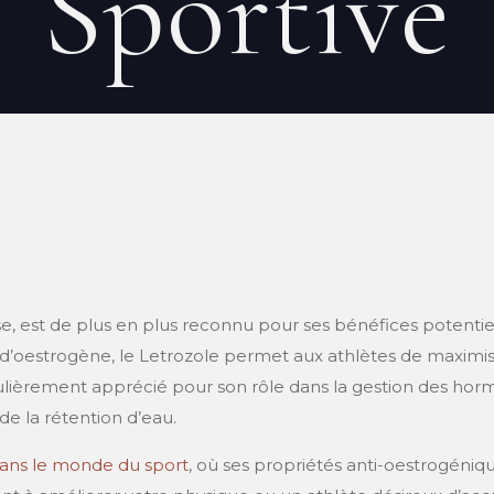
Sportive
EN
on
20 mai 2026
se, est de plus en plus reconnu pour ses bénéfices potenti
 d’oestrogène, le Letrozole permet aux athlètes de maximis
ulièrement apprécié pour son rôle dans la gestion des hor
de la rétention d’eau.
dans le monde du sport
, où ses propriétés anti-oestrogéniq