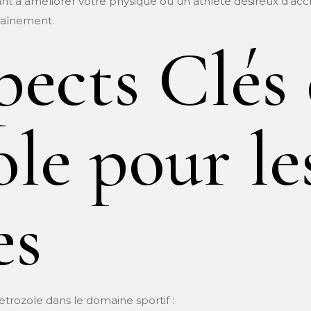
 à améliorer votre physique ou un athlète désireux d’accr
traînement.
pects Clés
le pour le
es
trozole dans le domaine sportif :