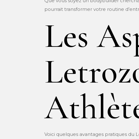
Que vous soyez un bodybuilder cherchant
pourrait transformer votre routine d’en
Les As
Letrozo
Athlèt
Voici quelques avantages pratiques du Le