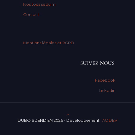
Nos toits sédulm
Contact
Mentions légales et RGPD
SUIVEZ NOUS:
Facebook
Linkedin
DUBOISDENDIEN 2026 - Developpement :
AC DEV