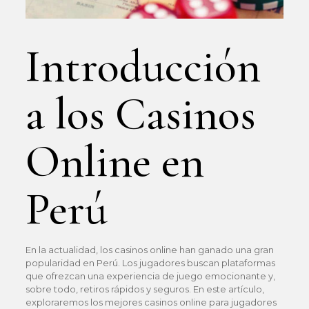
Introducción
a los Casinos
Online en
Perú
En la actualidad, los casinos online han ganado una gran
popularidad en Perú. Los jugadores buscan plataformas
que ofrezcan una experiencia de juego emocionante y,
sobre todo, retiros rápidos y seguros. En este artículo,
exploraremos los mejores casinos online para jugadores