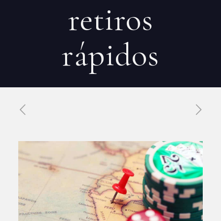
retiros
rápidos
Published by
Xavier DUBOISDENDIEN
on
17 mai 2026