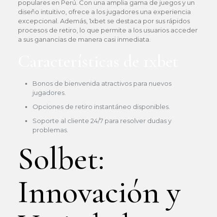
populares en Perú. Con una amplia gama de juegos y un
diseño intuitivo, ofrece a los jugadores una experiencia
excepcional. Además, 1xbet se destaca por sus rápidos
procesos de retiro, lo que permite a los usuarios acceder
a sus ganancias de manera casi inmediata.
Características de 1xbet
Bonos de bienvenida atractivos para nuevos
jugadores.
Opciones de retiro instantáneo disponibles.
Soporte al cliente 24/7 para resolver dudas y
problemas.
Solbet:
Innovación y