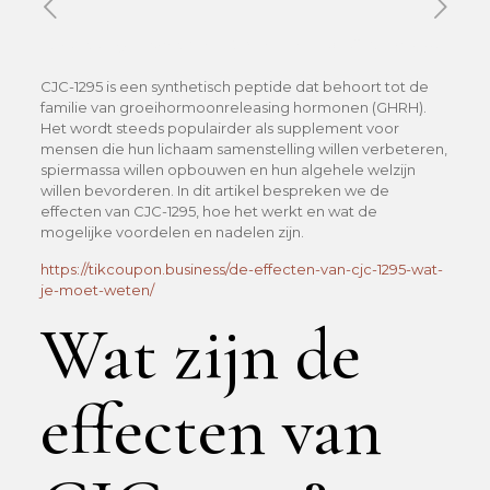
Published by
Xavier DUBOISDENDIEN
on
15 mai 2026
CJC-1295 is een synthetisch peptide dat behoort tot de
familie van groeihormoonreleasing hormonen (GHRH).
Het wordt steeds populairder als supplement voor
mensen die hun lichaam samenstelling willen verbeteren,
spiermassa willen opbouwen en hun algehele welzijn
willen bevorderen. In dit artikel bespreken we de
effecten van CJC-1295, hoe het werkt en wat de
mogelijke voordelen en nadelen zijn.
https://tikcoupon.business/de-effecten-van-cjc-1295-wat-
je-moet-weten/
Wat zijn de
effecten van