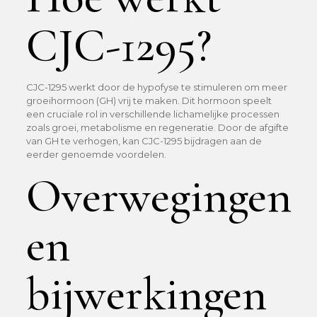
CJC-1295?
CJC-1295 werkt door de hypofyse te stimuleren om meer
groeihormoon (GH) vrij te maken. Dit hormoon speelt
een cruciale rol in verschillende lichamelijke processen
zoals groei, metabolisme en regeneratie. Door de afgifte
van GH te verhogen, kan CJC-1295 bijdragen aan de
eerder genoemde voordelen.
Overwegingen
en
bijwerkingen