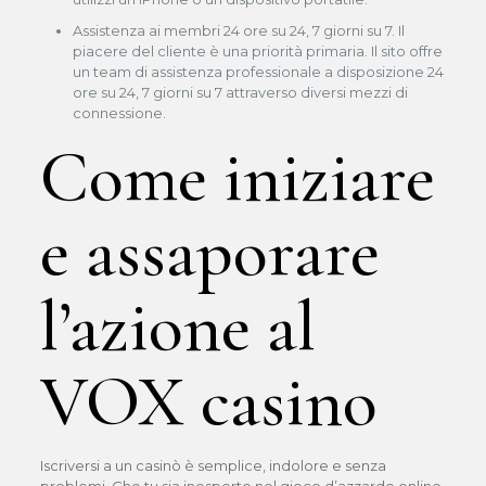
Assistenza ai membri 24 ore su 24, 7 giorni su 7. Il
piacere del cliente è una priorità primaria. Il sito offre
un team di assistenza professionale a disposizione 24
ore su 24, 7 giorni su 7 attraverso diversi mezzi di
connessione.
Come iniziare
e assaporare
l’azione al
VOX casino
Iscriversi a un casinò è semplice, indolore e senza