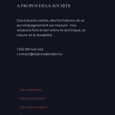
A PROPOS DE LA SOCIETE
Des toitures vertes, des formations, et un
accompagnement sur mesure : nos
solutions font le lien entre la technique, la
nature et la durabilité.
+352 661 442 442
contact@duboisdendien.lu
Nos solutions
Nos formations
Nos toits sédulm