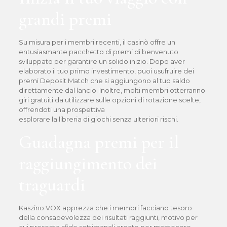
grandi premi
Su misura per i membri recenti, il casinò offre un
entusiasmante pacchetto di premi di benvenuto
sviluppato per garantire un solido inizio. Dopo aver
elaborato il tuo primo investimento, puoi usufruire dei
premi Deposit Match che si aggiungono al tuo saldo
direttamente dal lancio. Inoltre, molti membri otterranno
giri gratuiti da utilizzare sulle opzioni di rotazione scelte,
offrendoti una prospettiva
esplorare la libreria di giochi senza ulteriori rischi.
Guadagna premi per il
raggiungimento dei
traguardi
Kaszino VOX apprezza che i membri facciano tesoro
della consapevolezza dei risultati raggiunti, motivo per