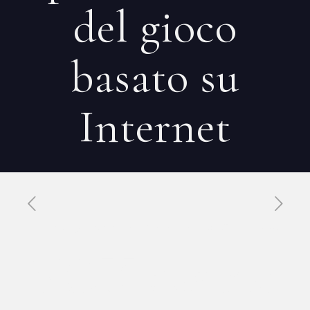
del gioco
basato su
Internet
Published by
Xavier DUBOISDENDIEN
on
13 mai 2026
VOX casino