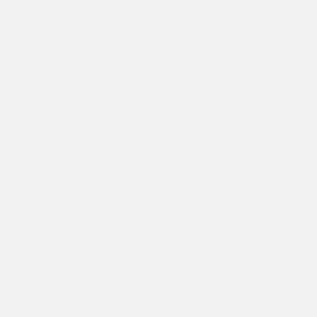
è una
destinazione
Topa per la
padronanza
del gioco
basato su