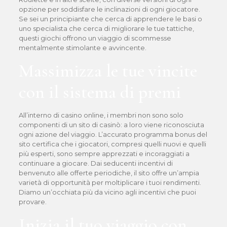
opzione per soddisfare le inclinazioni di ogni giocatore.
Se sei un principiante che cerca di apprendere le basi o
uno specialista che cerca di migliorare le tue tattiche,
questi giochi offrono un viaggio di scommesse
mentalmente stimolante e avvincente.
Massimizza le tue vincite
con il sistema di premi
All’interno di casino online, i membri non sono solo
componenti di un sito di casinò: a loro viene riconosciuta
ogni azione del viaggio. L’accurato programma bonus del
sito certifica che i giocatori, compresi quelli nuovi e quelli
più esperti, sono sempre apprezzati e incoraggiati a
continuare a giocare. Dai seducenti incentivi di
benvenuto alle offerte periodiche, il sito offre un’ampia
varietà di opportunità per moltiplicare i tuoi rendimenti.
Diamo un’occhiata più da vicino agli incentivi che puoi
provare.
Inizia il tuo viaggio con