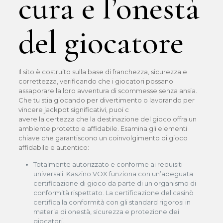
cura e l’onestà
del giocatore
Il sito è costruito sulla base di franchezza, sicurezza e
correttezza, verificando che i giocatori possano
assaporare la loro avventura di scommesse senza ansia.
Che tu stia giocando per divertimento o lavorando per
vincere jackpot significativi, puoi c
avere la certezza che la destinazione del gioco offra un
ambiente protetto e affidabile. Esamina gli elementi
chiave che garantiscono un coinvolgimento di gioco
affidabile e autentico:
Totalmente autorizzato e conforme ai requisiti
universali. Kaszino VOX funziona con un’adeguata
certificazione di gioco da parte di un organismo di
conformità rispettato. La certificazione del casinò
certifica la conformità con gli standard rigorosi in
materia di onestà, sicurezza e protezione dei
giocatori.