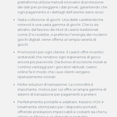
piattaforma utilizza metodi innovativi di protezione
dei dati per proteggere i dati privati, garantendo che
ogni pagamento e i dettagli dell’utente siano sicuri.
Vasta collezione di giochi. Una delle caratteristiche
notevoli è una vasta gamma di giochi. Che tu sia
attratto dal fascino dei titoli di casinò tradizionali
come 21 e roulette, o preferisci l’energia dei moderni
giochi digitali, viene offerta un’ampia varietà di
giochi.
Promozioni per ogni cliente. Il casinò offre incentivi
sostanziali che rendono ogni esperienza di gioco
ancora più piacevole. Dai bonus di iscrizione iniziali ai
continui vantaggi per i giocatori abituali, casino
online fa in modo che i suoi clienti vengano
ripetutamente onorati.
Molte soluzioni di transazione. La comodità è
importante, motivo per cui offre un’ampia gamma di
sistemi di transazione per pagamenti e prelievi.
Perfettamente portatile e adattato. Kaszino VOX è
totalmente ottimizzato per i dispositivi portatili,
offrendo prestazioni impeccabili e costanti sia che tu
utilizzi un iPhone o un dispositivo portatile.