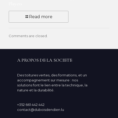
Players
Read more
Comments are closed.
A PROPOS DE LA SOCIETE
Des toitures vertes, des formations, et un
accompagnement sur mesure : nos
solutions font le lien entre la technique, la
nature et la durabilité.
+352 661 442 442
contact@duboisdendien.lu