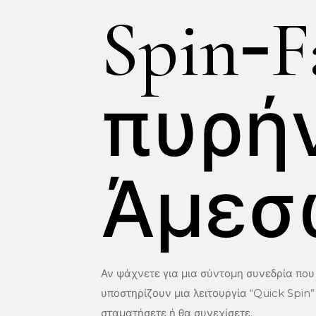
Spin‑F
πυρή
Άμεσ
Αν ψάχνετε για μια σύντομη συνεδρία που 
υποστηρίζουν μια λειτουργία “Quick Spin
σταματήσετε ή θα συνεχίσετε.