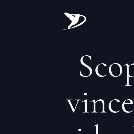
Scop
vince