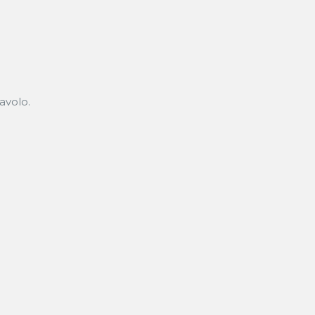
avolo.