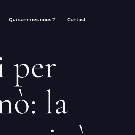
Qui sommes nous ?
Contact
i per
nò: la