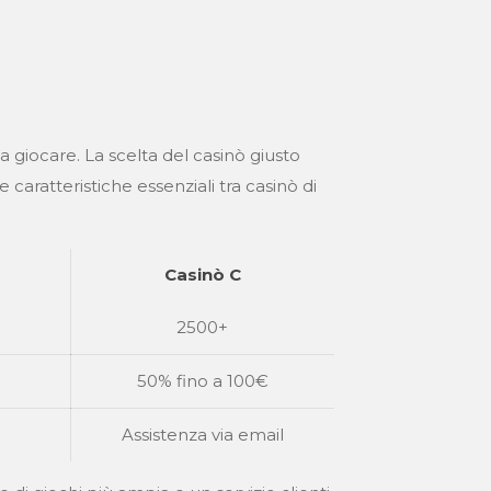
 giocare. La scelta del casinò giusto
caratteristiche essenziali tra casinò di
Casinò C
2500+
50% fino a 100€
i
Assistenza via email