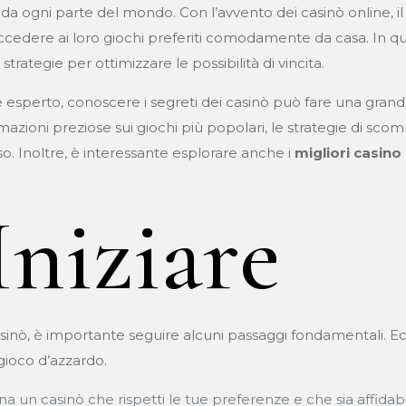
i da ogni parte del mondo. Con l’avvento dei casinò online, il
accedere ai loro giochi preferiti comodamente da casa. In 
rategie per ottimizzare le possibilità di vincita.
e esperto, conoscere i segreti dei casinò può fare una grand
rmazioni preziose sui giochi più popolari, le strategie di sc
so. Inoltre, è interessante esplorare anche i
migliori casin
niziare
asinò, è importante seguire alcuni passaggi fondamentali. Ecc
 gioco d’azzardo.
a un casinò che rispetti le tue preferenze e che sia affidabi