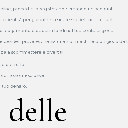
nline, procedi alla registrazione creando un account.
ua identità per garantire la sicurezza del tuo account.
i pagamento e depositi fondi nel tuo conto di gioco.
he desideri provare, che sia una slot machine o un gioco da t
izia a scommettere e divertiti!
ge da truffe.
promozioni esclusive.
l tuo denaro.
 delle