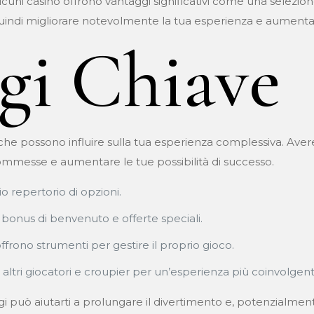
cuni casinò offrono vantaggi significativi come una selezione
 quindi migliorare notevolmente la tua esperienza e aumentar
gi Chiave
i che possono influire sulla tua esperienza complessiva. Ave
mmesse e aumentare le tue possibilità di successo.
o repertorio di opzioni.
bonus di benvenuto e offerte speciali.
frono strumenti per gestire il proprio gioco.
 altri giocatori e croupier per un’esperienza più coinvolgent
i può aiutarti a prolungare il divertimento e, potenzialmente, 