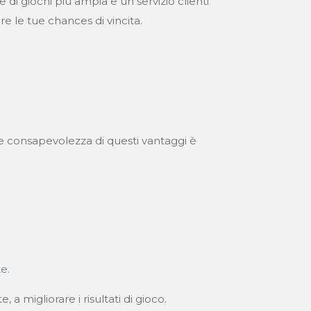
 di giochi più ampia e un servizio clienti
e le tue chances di vincita.
re consapevolezza di questi vantaggi è
e.
a migliorare i risultati di gioco.