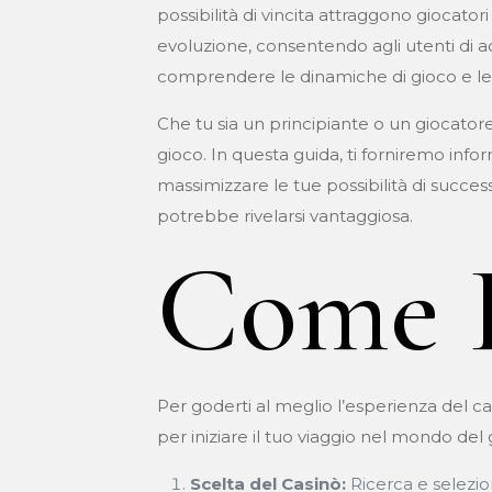
possibilità di vincita attraggono giocator
evoluzione, consentendo agli utenti di 
comprendere le dinamiche di gioco e le st
Che tu sia un principiante o un giocator
gioco. In questa guida, ti forniremo info
massimizzare le tue possibilità di succes
potrebbe rivelarsi vantaggiosa.
Come I
Per goderti al meglio l’esperienza del c
per iniziare il tuo viaggio nel mondo del
Scelta del Casinò:
Ricerca e selezion