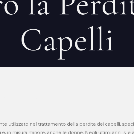
o la Perdi
Capelli
EN
on
11 mai 2026
 utilizzato nel trattamento della perdita dei capelli, spec
e, in misura minore, anche le donne. Negli ultimi anni, si è a