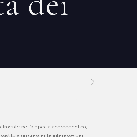
ta dei
Tags
Categories
ialmente nell’alopecia androgenetica,
ssistito a un crescente interesse per i