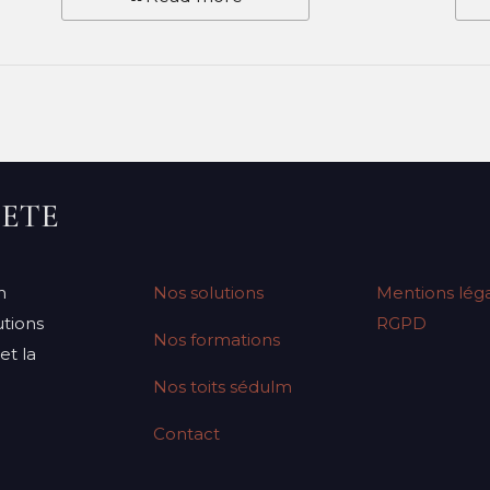
IETE
n
Nos solutions
Mentions léga
tions
RGPD
Nos formations
et la
Nos toits sédulm
Contact