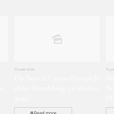
17 juillet 2026
17 jui
Die besten Casino Freispiele
Mo
ne
ohne Einzahlung im Dürfen
Be
2026!
Pl
Read more