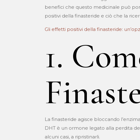
benefici che questo medicinale può porta
positivi della finasteride e ciò che la ric
Gli effetti positivi della finasteride: un’
1. Com
Finast
La finasteride agisce bloccando l’enzima
DHT è un ormone legato alla perdita dei ca
alcuni casi, a ripristinarli.