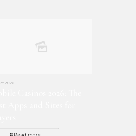
llet 2026
bile Casinos 2026: The
st Apps and Sites for
ayers
Read more