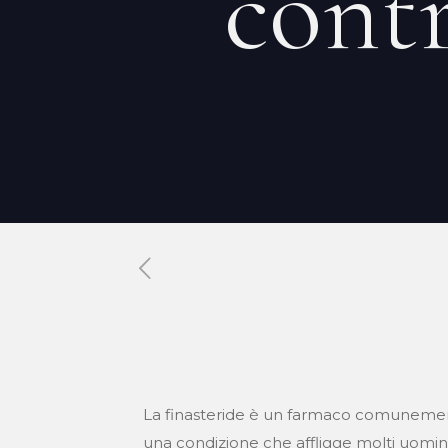
contr
Published by
Xavier DUBOISDENDI
La finasteride è un farmaco comunemente
una condizione che affligge molti uomini 