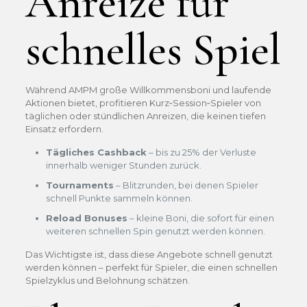
Anreize für
schnelles Spiel
Während AMPM große Willkommensboni und laufende
Aktionen bietet, profitieren Kurz‑Session‑Spieler von
täglichen oder stündlichen Anreizen, die keinen tiefen
Einsatz erfordern.
Tägliches Cashback
– bis zu 25% der Verluste
innerhalb weniger Stunden zurück.
Tournaments
– Blitzrunden, bei denen Spieler
schnell Punkte sammeln können.
Reload Bonuses
– kleine Boni, die sofort für einen
weiteren schnellen Spin genutzt werden können.
Das Wichtigste ist, dass diese Angebote schnell genutzt
werden können – perfekt für Spieler, die einen schnellen
Spielzyklus und Belohnung schätzen.