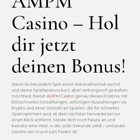
AMPM
Casino – Hol
dir jetzt
deinen Bonus!
Wenn du bei jedem Spin einen Adrenalinschub suchst
und deine Spielsessions kurz, aber wirkungsvoll gestalten
möchtest, bietet
AMPM Casino
genau dieses Erlebnis. Mit
blitzschnellen Einzahlungen, sofortigen Auszahlungen via
Krypto und einer Vielzahl an Spielen, die für schnelles
Spiel optimiert sind, ist dein nächster Nervenkitzel nur
einen Klick entfernt. Melde dich noch heute an und
betrete eine Welt, in der jede Sekunde zählt – und jeder
Gewinn ein Grund zum Feiern ist!