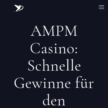
AMPM
Casino:
Schnelle
Gewinne für
den