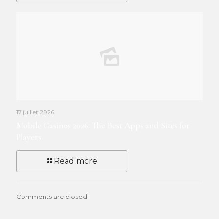
17 juillet 2026
Mobile Casinos 2026: The Best Apps and Sites for
Players
Read more
Comments are closed.