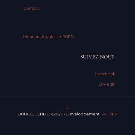
Contact
Mentions légales et RGPD
SUIVEZ NOUS:
Facebook
Linkedin
DUBOISDENDIEN 2026 - Developpement :
AC DEV