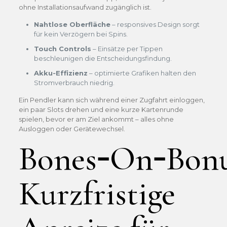
ohne Installationsaufwand zugänglich ist.
Nahtlose Oberfläche
– responsives Design sorgt
für kein Verzögern bei Spins.
Touch Controls
– Einsätze per Tippen
beschleunigen die Entscheidungsfindung.
Akku‑Effizienz
– optimierte Grafiken halten den
Stromverbrauch niedrig.
Ein Pendler kann sich während einer Zugfahrt einloggen,
ein paar Slots drehen und eine kurze Kartenrunde
spielen, bevor er am Ziel ankommt – alles ohne
Ausloggen oder Gerätewechsel.
Bones‑On‑Bonu
Kurzfristige