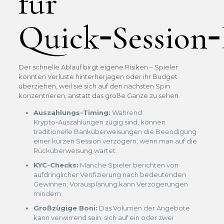
für
Quick‑Session‑
Der schnelle Ablauf birgt eigene Risiken – Spieler
könnten Verluste hinterherjagen oder ihr Budget
überziehen, weil sie sich auf den nächsten Spin
konzentrieren, anstatt das große Ganze zu sehen.
Auszahlungs‑Timing:
Während
Krypto‑Auszahlungen zügig sind, können
traditionelle Banküberweisungen die Beendigung
einer kurzen Session verzögern, wenn man auf die
Rücküberweisung wartet.
KYC‑Checks:
Manche Spieler berichten von
aufdringlicher Verifizierung nach bedeutenden
Gewinnen; Vorausplanung kann Verzögerungen
mindern.
Großzügige Boni:
Das Volumen der Angebote
kann verwirrend sein; sich auf ein oder zwei