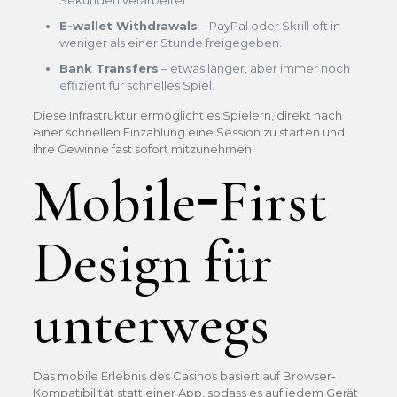
Sekunden verarbeitet.
E‑wallet Withdrawals
– PayPal oder Skrill oft in
weniger als einer Stunde freigegeben.
Bank Transfers
– etwas länger, aber immer noch
effizient für schnelles Spiel.
Diese Infrastruktur ermöglicht es Spielern, direkt nach
einer schnellen Einzahlung eine Session zu starten und
ihre Gewinne fast sofort mitzunehmen.
Mobile‑First
Design für
unterwegs
Das mobile Erlebnis des Casinos basiert auf Browser-
Kompatibilität statt einer App, sodass es auf jedem Gerät