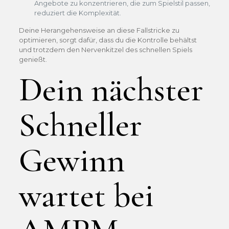
Angebote zu konzentrieren, die zum Spielstil passen,
reduziert die Komplexität.
Deine Herangehensweise an diese Fallstricke zu
optimieren, sorgt dafür, dass du die Kontrolle behältst
und trotzdem den Nervenkitzel des schnellen Spiels
genießt.
Dein nächster
Schneller
Gewinn
wartet bei