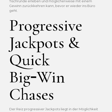
Tischrunde erleben und möglicherweise mit einem
Gewinn zurückkehren kann, bevor er wieder ins Büro
geht.
Progressive
Jackpots &
Quick
Big‑Win
Chases
Der Reiz progressiver Jackpots liegt in der Möglichkeit