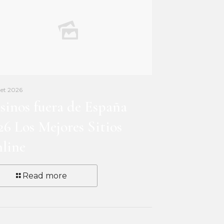
llet 2026
sinos fuera de España
26 Los Mejores Sitios
line
Read more