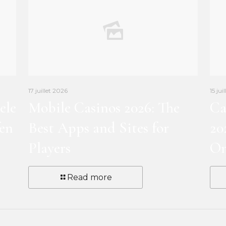
17 juillet 2026
15 jui
ele
Mobile Casinos 2026: The
Ca
en
Best Apps and Sites for
20
Players
On
Read more