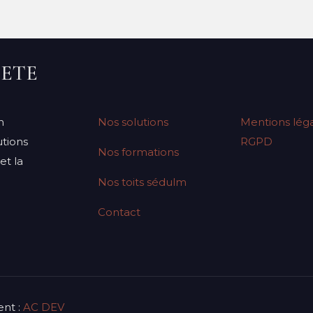
IETE
n
Nos solutions
Mentions léga
tions
RGPD
Nos formations
et la
Nos toits sédulm
Contact
nt :
AC DEV