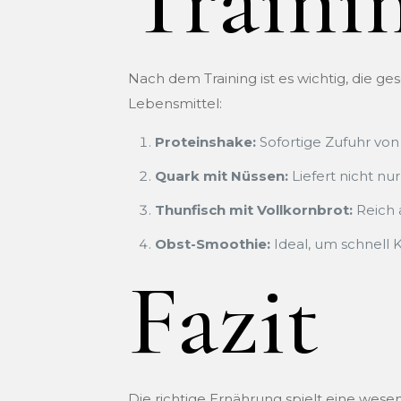
Traini
Nach dem Training ist es wichtig, die g
Lebensmittel:
Proteinshake:
Sofortige Zufuhr vo
Quark mit Nüssen:
Liefert nicht nu
Thunfisch mit Vollkornbrot:
Reich 
Obst-Smoothie:
Ideal, um schnell 
Fazit
Die richtige Ernährung spielt eine wesen