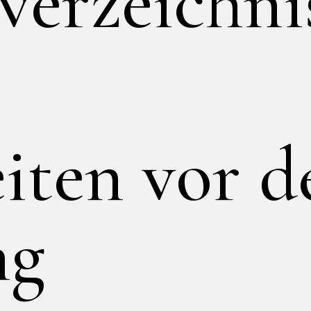
verzeichni
iten vor 
ng