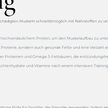
ng
eschädigten Muskeln schnellstmöglich mit Nährstoffen zu ver
n hochverdaulichem Protein, um den Muskelaufbau zu unte
r Proteine, sondern auch gesunde Fette und eine Vielzahl an
an Proteinen und Omega-3-Fettsäuren, die entzündungs
Kohlenhydrate und Vitamine nach einem intensiven Training z
tliche Rolle für Sportler, die Steroide verwenden. Indem si