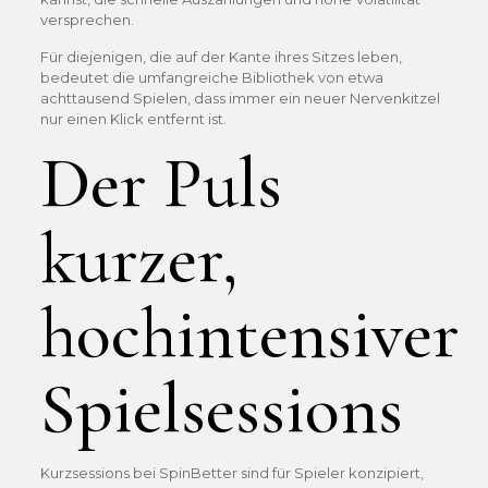
versprechen.
Für diejenigen, die auf der Kante ihres Sitzes leben,
bedeutet die umfangreiche Bibliothek von etwa
achttausend Spielen, dass immer ein neuer Nervenkitzel
nur einen Klick entfernt ist.
Der Puls
kurzer,
hochintensiver
Spielsessions
Kurzsessions bei SpinBetter sind für Spieler konzipiert,