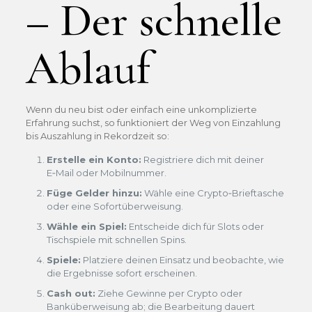
– Der schnelle
Ablauf
Wenn du neu bist oder einfach eine unkomplizierte
Erfahrung suchst, so funktioniert der Weg von Einzahlung
bis Auszahlung in Rekordzeit so:
Erstelle ein Konto:
Registriere dich mit deiner
E‑Mail oder Mobilnummer.
Füge Gelder hinzu:
Wähle eine Crypto‑Brieftasche
oder eine Sofortüberweisung.
Wähle ein Spiel:
Entscheide dich für Slots oder
Tischspiele mit schnellen Spins.
Spiele:
Platziere deinen Einsatz und beobachte, wie
die Ergebnisse sofort erscheinen.
Cash out:
Ziehe Gewinne per Crypto oder
Banküberweisung ab; die Bearbeitung dauert