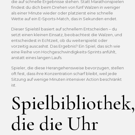
die auf schnelle Ergebnisse stehen. Statt Marathonspielen
findest du dich beim Drehen von fünf Walzen in weniger
als einer Minute wieder oder platzierst eine schnelle
Wette auf ein E‑Sports-Match, das in Sekunden endet.
Dieser Spielstil basiert auf schnellem Entscheiden – du
setzt einen kleinen Einsatz, beobachtest die Walzen, und
entscheidest in Echtzeit, ob du weiterspielst oder
vorzeitig auscashst. Das Ergebnis? Ein Spiel, das sich wie
eine Reihe von Hochgeschwindigkeits‑Sprints anfühlt,
anstatt eines langen Laufs.
Spieler, die diese Herangehensweise bevorzugen, stellen
oft fest, dass ihre Konzentration scharf bleibt, weil jede
Sitzung auf wenige Minuten intensiver Action beschränkt
ist.
Spielbibliothek
die die Uhr