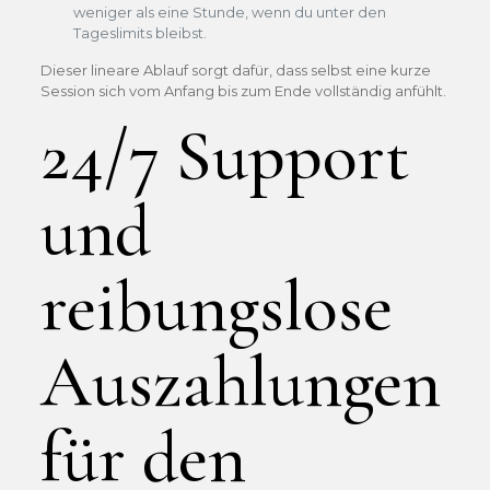
weniger als eine Stunde, wenn du unter den
Tageslimits bleibst.
Dieser lineare Ablauf sorgt dafür, dass selbst eine kurze
Session sich vom Anfang bis zum Ende vollständig anfühlt.
24/7 Support
und
reibungslose
Auszahlungen
für den