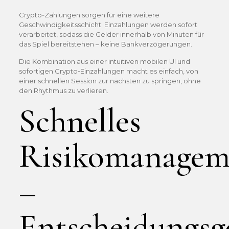
Crypto‑Zahlungen sorgen für eine weitere
Geschwindigkeitsschicht: Einzahlungen werden sofort
verarbeitet, sodass die Gelder innerhalb von Minuten für
das Spiel bereitstehen – keine Bankverzögerungen.
Die Kombination aus einer intuitiven mobilen UI und
sofortigen Crypto‑Einzahlungen macht es einfach, von
einer schnellen Session zur nächsten zu springen, ohne
den Rhythmus zu verlieren.
Schnelles
Risikomanagem
–
Entscheidungsg