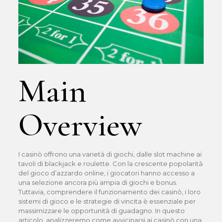
Main
Overview
I casinò offrono una varietà di giochi, dalle slot machine ai
tavoli di blackjack e roulette. Con la crescente popolarità
del gioco d’azzardo online, i giocatori hanno accesso a
una selezione ancora più ampia di giochi e bonus.
Tuttavia, comprendere il funzionamento dei casinò, i loro
sistemi di gioco e le strategie di vincita è essenziale per
massimizzare le opportunità di guadagno. In questo
articolo, analizzeremo come avvicinarsi ai casinò con una