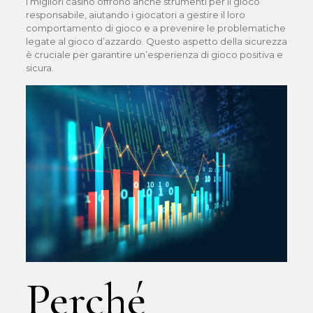
I migliori casinò offrono anche strumenti per il gioco
responsabile, aiutando i giocatori a gestire il loro
comportamento di gioco e a prevenire le problematiche
legate al gioco d’azzardo. Questo aspetto della sicurezza
è cruciale per garantire un’esperienza di gioco positiva e
sicura.
Perché