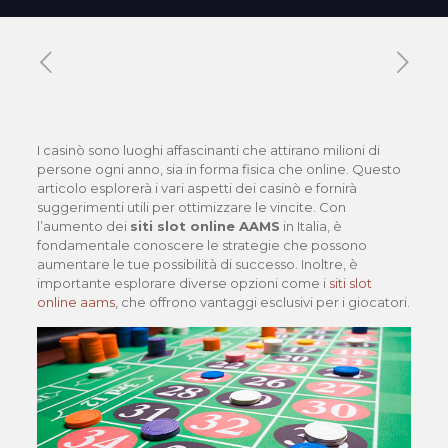
Published by
Xavier DUBOISDENDIEN
on
9 mai 2026
I casinò sono luoghi affascinanti che attirano milioni di
persone ogni anno, sia in forma fisica che online. Questo
articolo esplorerà i vari aspetti dei casinò e fornirà
suggerimenti utili per ottimizzare le vincite. Con
l’aumento dei
siti slot online AAMS
in Italia, è
fondamentale conoscere le strategie che possono
aumentare le tue possibilità di successo. Inoltre, è
importante esplorare diverse opzioni come i
siti slot
online aams
, che offrono vantaggi esclusivi per i giocatori.