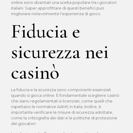
online sono diventati una scelta popolare tra i giocatori
italiani. Saper approfittare di questi benefici può
migliorare notevolmente l’esperienza di gioco.
Fiducia e
sicurezza nei
casinò
La fiducia e la sicurezza sono componenti essenziali
quando si gioca online. È fondamentale scegliere casinò
che siano regolamentati e licenziati, come quelli che
rispettano le normative AAMS in Italia. Inoltre, è
importante verificare le misure di sicurezza adottate,
come la crittografia dei dati e le politiche di protezione
dei giocatori.