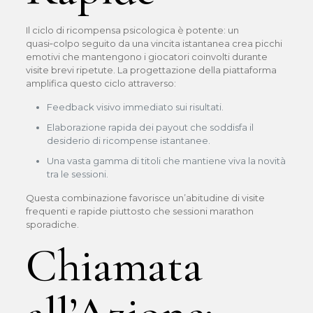
Il ciclo di ricompensa psicologica è potente: un
quasi‑colpo seguito da una vincita istantanea crea picchi
emotivi che mantengono i giocatori coinvolti durante
visite brevi ripetute. La progettazione della piattaforma
amplifica questo ciclo attraverso:
Feedback visivo immediato sui risultati.
Elaborazione rapida dei payout che soddisfa il
desiderio di ricompense istantanee.
Una vasta gamma di titoli che mantiene viva la novità
tra le sessioni.
Questa combinazione favorisce un’abitudine di visite
frequenti e rapide piuttosto che sessioni marathon
sporadiche.
Chiamata