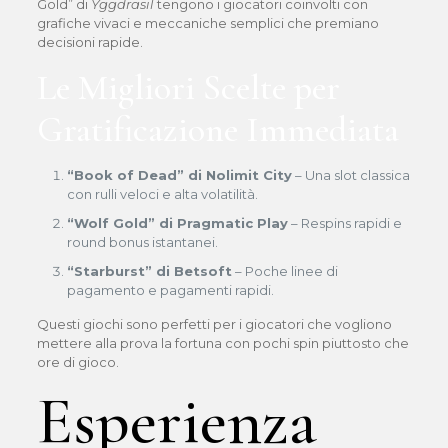
Gold” di
Yggdrasil
tengono i giocatori coinvolti con
grafiche vivaci e meccaniche semplici che premiano
decisioni rapide.
Le Migliori Scelte per
Gratificazione Immediata
“Book of Dead” di Nolimit City
– Una slot classica
con rulli veloci e alta volatilità.
“Wolf Gold” di Pragmatic Play
– Respins rapidi e
round bonus istantanei.
“Starburst” di Betsoft
– Poche linee di
pagamento e pagamenti rapidi.
Questi giochi sono perfetti per i giocatori che vogliono
mettere alla prova la fortuna con pochi spin piuttosto che
ore di gioco.
Esperienza