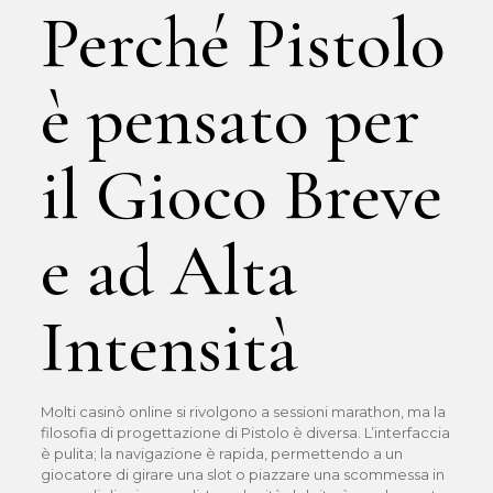
Perché Pistolo
è pensato per
il Gioco Breve
e ad Alta
Intensità
Molti casinò online si rivolgono a sessioni marathon, ma la
filosofia di progettazione di Pistolo è diversa. L’interfaccia
è pulita; la navigazione è rapida, permettendo a un
giocatore di girare una slot o piazzare una scommessa in