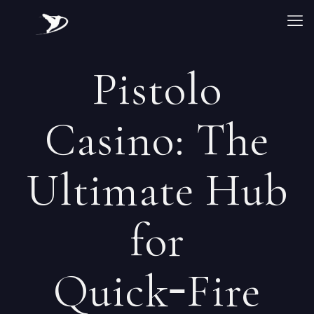
Pistolo
Casino: The
Ultimate Hub
for
Quick‑Fire