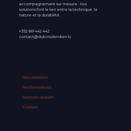
accompagnement sur mesure : nos
solutions font le lien entre la technique, la
nature et la durabilité.
+352 661 442 442
contact@duboisdendien.lu
Nos solutions
Nos formations
Nos toits sédulm
Contact