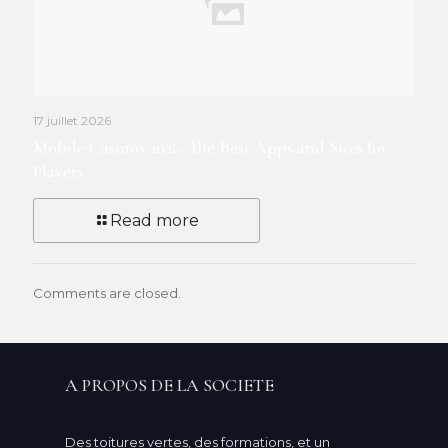
17 juillet 2026
Mobile Casinos 2026: The Best Apps and Sites for
Players
Read more
Comments are closed.
A PROPOS DE LA SOCIETE
Des toitures vertes, des formations, et un