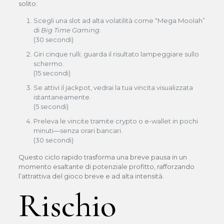
solito:
Scegli una slot ad alta volatilità come “Mega Moolah”
di
Big Time Gaming
.
(30 secondi)
Giri cinque rulli; guarda il risultato lampeggiare sullo
schermo.
(15 secondi)
Se attivi il jackpot, vedrai la tua vincita visualizzata
istantaneamente.
(5 secondi)
Preleva le vincite tramite crypto o e-wallet in pochi
minuti—senza orari bancari.
(30 secondi)
Questo ciclo rapido trasforma una breve pausa in un
momento esaltante di potenziale profitto, rafforzando
l’attrattiva del gioco breve e ad alta intensità.
Rischio