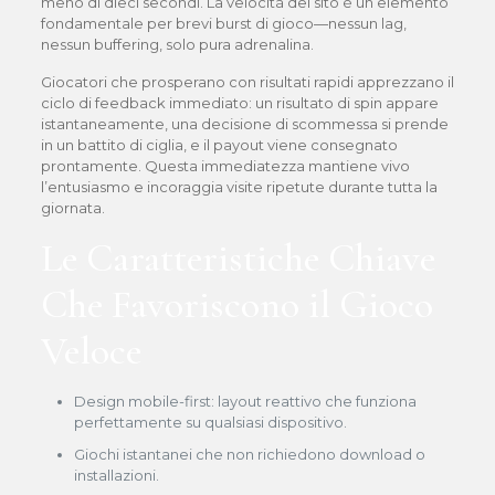
meno di dieci secondi. La velocità del sito è un elemento
fondamentale per brevi burst di gioco—nessun lag,
nessun buffering, solo pura adrenalina.
Giocatori che prosperano con risultati rapidi apprezzano il
ciclo di feedback immediato: un risultato di spin appare
istantaneamente, una decisione di scommessa si prende
in un battito di ciglia, e il payout viene consegnato
prontamente. Questa immediatezza mantiene vivo
l’entusiasmo e incoraggia visite ripetute durante tutta la
giornata.
Le Caratteristiche Chiave
Che Favoriscono il Gioco
Veloce
Design mobile-first: layout reattivo che funziona
perfettamente su qualsiasi dispositivo.
Giochi istantanei che non richiedono download o
installazioni.