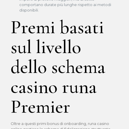
comportano durate più lunghe rispetto ai metodi
disponibili.
Premi basati
sul livello
dello schema
casino runa
Premier
Oltre a questi primi bonus di onboarding, runa casino