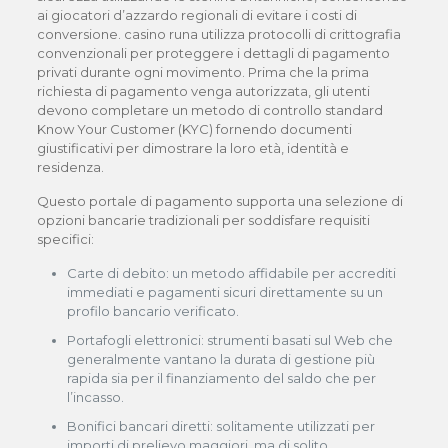
ai giocatori d’azzardo regionali di evitare i costi di
conversione. casino runa utilizza protocolli di crittografia
convenzionali per proteggere i dettagli di pagamento
privati ​​durante ogni movimento. Prima che la prima
richiesta di pagamento venga autorizzata, gli utenti
devono completare un metodo di controllo standard
Know Your Customer (KYC) fornendo documenti
giustificativi per dimostrare la loro età, identità e
residenza.
Questo portale di pagamento supporta una selezione di
opzioni bancarie tradizionali per soddisfare requisiti
specifici:
Carte di debito: un metodo affidabile per accrediti
immediati e pagamenti sicuri direttamente su un
profilo bancario verificato.
Portafogli elettronici: strumenti basati sul Web che
generalmente vantano la durata di gestione più
rapida sia per il finanziamento del saldo che per
l’incasso.
Bonifici bancari diretti: solitamente utilizzati per
importi di prelievo maggiori, ma di solito