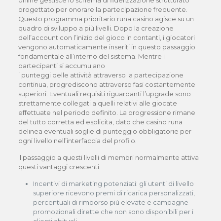
online gestisce lo schema di fidelizzazione strutturato
progettato per onorare la partecipazione frequente.
Questo programma prioritario runa casino agisce su un
quadro di sviluppo a più livelli. Dopo la creazione
dell’account con l’inizio del gioco in contanti, i giocatori
vengono automaticamente inseriti in questo passaggio
fondamentale all’interno del sistema. Mentre i
partecipanti si accumulano
i punteggi delle attività attraverso la partecipazione
continua, progrediscono attraverso fasi costantemente
superiori. Eventuali requisiti riguardanti l’upgrade sono
strettamente collegati a quelli relativi alle giocate
effettuate nel periodo definito. La progressione rimane
del tutto corretta ed esplicita, dato che casino runa
delinea eventuali soglie di punteggio obbligatorie per
ogni livello nell’interfaccia del profilo.
Il passaggio a questi livelli di membri normalmente attiva
questi vantaggi crescenti:
Incentivi di marketing potenziati: gli utenti di livello
superiore ricevono premi di ricarica personalizzati,
percentuali di rimborso più elevate e campagne
promozionali dirette che non sono disponibili per i