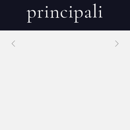
principali
Published by
Xavier DUBOISDENDIEN
on
8 mai 2026
Panoramica
casino runa:
accessibilità