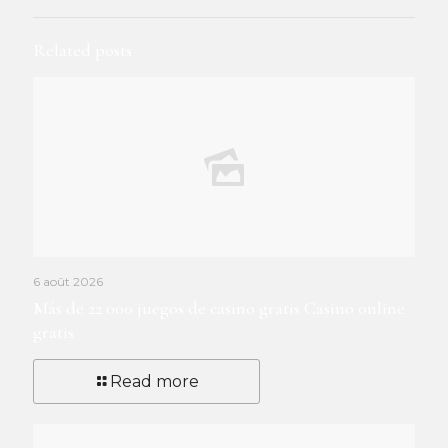
Related posts
6 août 2026
Más de 22 000 juegos de casino gratis Casino online
gratis
Read more