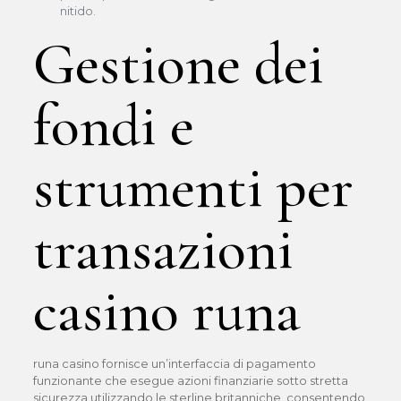
nitido.
Gestione dei
fondi e
strumenti per
transazioni
casino runa
runa casino fornisce un’interfaccia di pagamento
funzionante che esegue azioni finanziarie sotto stretta
sicurezza utilizzando le sterline britanniche, consentendo