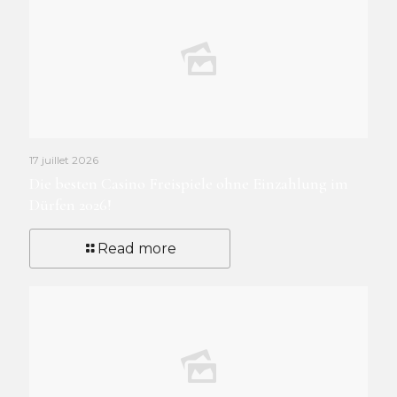
17 juillet 2026
Die besten Casino Freispiele ohne Einzahlung im
Dürfen 2026!
Read more