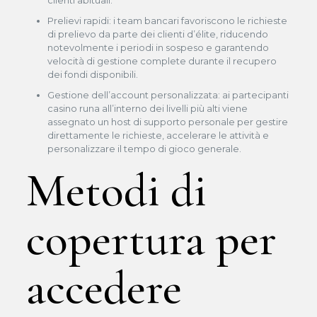
clienti abituali.
Prelievi rapidi: i team bancari favoriscono le richieste
di prelievo da parte dei clienti d’élite, riducendo
notevolmente i periodi in sospeso e garantendo
velocità di gestione complete durante il recupero
dei fondi disponibili.
Gestione dell’account personalizzata: ai partecipanti
casino runa all’interno dei livelli più alti viene
assegnato un host di supporto personale per gestire
direttamente le richieste, accelerare le attività e
personalizzare il tempo di gioco generale.
Metodi di
copertura per
accedere