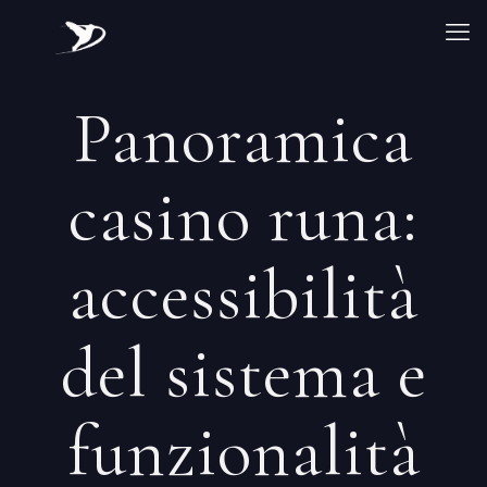
Panoramica
casino runa:
accessibilità
del sistema e
funzionalità