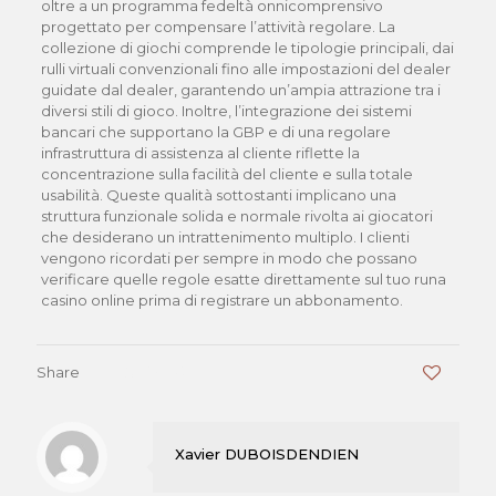
oltre a un programma fedeltà onnicomprensivo
progettato per compensare l’attività regolare. La
collezione di giochi comprende le tipologie principali, dai
rulli virtuali convenzionali fino alle impostazioni del dealer
guidate dal dealer, garantendo un’ampia attrazione tra i
diversi stili di gioco. Inoltre, l’integrazione dei sistemi
bancari che supportano la GBP e di una regolare
infrastruttura di assistenza al cliente riflette la
concentrazione sulla facilità del cliente e sulla totale
usabilità. Queste qualità sottostanti implicano una
struttura funzionale solida e normale rivolta ai giocatori
che desiderano un intrattenimento multiplo. I clienti
vengono ricordati per sempre in modo che possano
verificare quelle regole esatte direttamente sul tuo runa
casino online prima di registrare un abbonamento.
Share
0
Xavier DUBOISDENDIEN