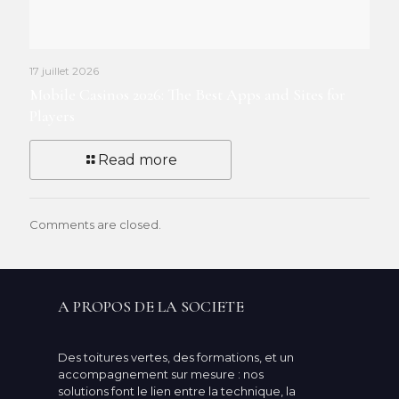
17 juillet 2026
Mobile Casinos 2026: The Best Apps and Sites for
Players
Read more
Comments are closed.
A PROPOS DE LA SOCIETE
Des toitures vertes, des formations, et un
accompagnement sur mesure : nos
solutions font le lien entre la technique, la