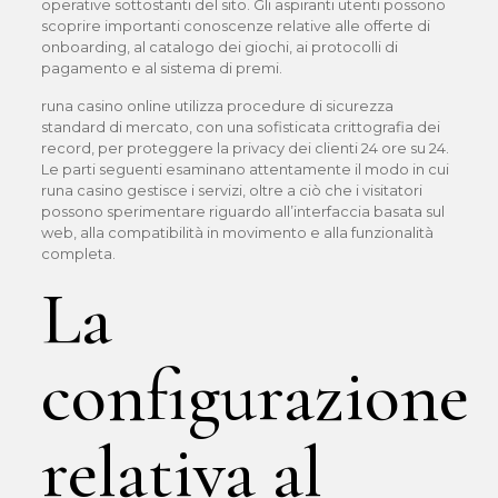
operative sottostanti del sito. Gli aspiranti utenti possono
scoprire importanti conoscenze relative alle offerte di
onboarding, al catalogo dei giochi, ai protocolli di
pagamento e al sistema di premi.
runa casino online utilizza procedure di sicurezza
standard di mercato, con una sofisticata crittografia dei
record, per proteggere la privacy dei clienti 24 ore su 24.
Le parti seguenti esaminano attentamente il modo in cui
runa casino gestisce i servizi, oltre a ciò che i visitatori
possono sperimentare riguardo all’interfaccia basata sul
web, alla compatibilità in movimento e alla funzionalità
completa.
La
configurazione
relativa al