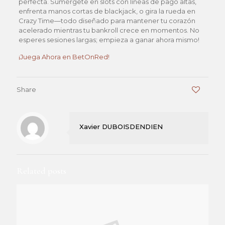
perfecta. Sumérgete en slots con líneas de pago altas,
enfrenta manos cortas de blackjack, o gira la rueda en
Crazy Time—todo diseñado para mantener tu corazón
acelerado mientras tu bankroll crece en momentos. No
esperes sesiones largas; empieza a ganar ahora mismo!
¡Juega Ahora en BetOnRed!
Share
0
Xavier DUBOISDENDIEN
Related posts