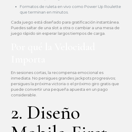
Formatos de ruleta en vivo como Power Up Roulette
que terminan en minutos.
Cada juego está diseñado para gratificación instantánea.
Puedes saltar de una slot a otra o cambiar a una mesa de
juego rápido sin esperar largos tiempos de carga.
Por qué la Velocidad
Importa
En sesiones cortas, la recompensa emocional es
inmediata. No persigues grandes jackpots progresivos;
persigues la próxima victoria o el próximo giro gratis que
puede convertir una pequeña apuesta en un pago
considerable.
2. Diseño