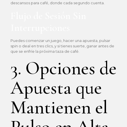
descansos para café, donde cada segundo cuenta.
Flujo de Sesión Sin
Interrupciones
Puedes comenzar un juego, hacer una apuesta, pulsar
spin o deal en tres clics, y si tienes suerte, ganar antes de
que se enfríe la próxima taza de café.
3. Opciones de
Apuesta que
Mantienen el
Pulso en Alta