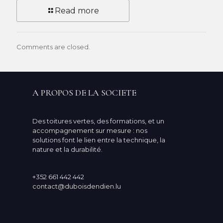
Read more
Comments are closed.
A PROPOS DE LA SOCIETE
Des toitures vertes, des formations, et un
accompagnement sur mesure : nos
solutions font le lien entre la technique, la
nature et la durabilité.
+352 661 442 442
contact@duboisdendien.lu