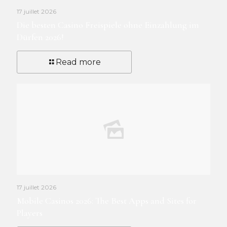
17 juillet 2026
Die besten Casino Freispiele ohne Einzahlung im
Dürfen 2026!
Read more
17 juillet 2026
Mobile Casinos 2026: The Best Apps and Sites for
Players