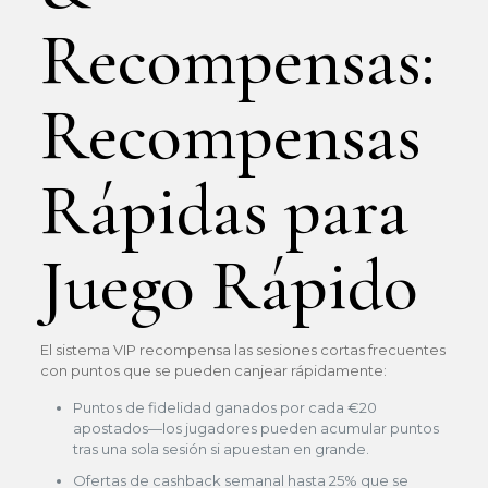
Recompensas:
Recompensas
Rápidas para
Juego Rápido
El sistema VIP recompensa las sesiones cortas frecuentes
con puntos que se pueden canjear rápidamente:
Puntos de fidelidad ganados por cada €20
apostados—los jugadores pueden acumular puntos
tras una sola sesión si apuestan en grande.
Ofertas de cashback semanal hasta 25% que se