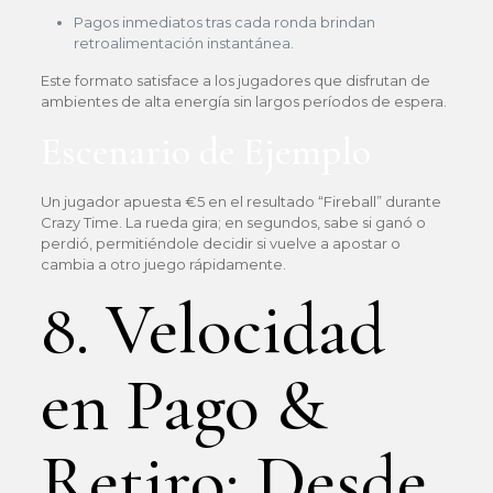
Pagos inmediatos tras cada ronda brindan
retroalimentación instantánea.
Este formato satisface a los jugadores que disfrutan de
ambientes de alta energía sin largos períodos de espera.
Escenario de Ejemplo
Un jugador apuesta €5 en el resultado “Fireball” durante
Crazy Time. La rueda gira; en segundos, sabe si ganó o
perdió, permitiéndole decidir si vuelve a apostar o
cambia a otro juego rápidamente.
8. Velocidad
en Pago &
Retiro: Desde