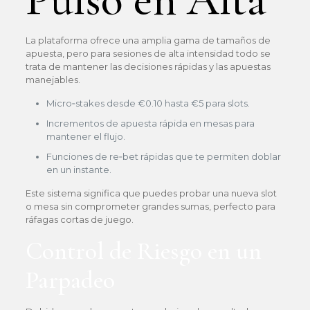
La plataforma ofrece una amplia gama de tamaños de
apuesta, pero para sesiones de alta intensidad todo se
trata de mantener las decisiones rápidas y las apuestas
manejables.
Micro‑stakes desde €0.10 hasta €5 para slots.
Incrementos de apuesta rápida en mesas para
mantener el flujo.
Funciones de re‑bet rápidas que te permiten doblar
en un instante.
Este sistema significa que puedes probar una nueva slot
o mesa sin comprometer grandes sumas, perfecto para
ráfagas cortas de juego.
Control de Riesgo en un
Parpadeo