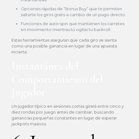
Opciones rápidas de “Bonus Buy” que te permiten
saltarte los giros gratis a cambio de un pago directo.
Funciones de auto‑spin que mantienen los carretes
en movimiento mientras tú vigilas tu bankroll.
Estas herramientas aseguran que cada giro se sienta
como una posible ganancia en lugar de una apuesta
incierta.
Instantánea del
Comportamiento del
Jugador
Un jugador típico en sesiones cortas girará entre cinco y
diez rondas por juego antes de cambiar, buscando
ganancias pequeñas constantes en lugar de esperar
jackpots masivos.