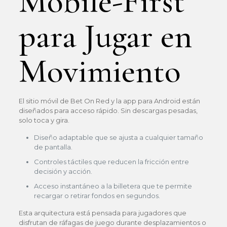
Mobile-First
para Jugar en
Movimiento
El sitio móvil de Bet On Red y la app para Android están
diseñados para acceso rápido. Sin descargas pesadas,
solo toca y gira.
Diseño adaptable que se ajusta a cualquier tamaño
de pantalla.
Controles táctiles que reducen la fricción entre
decisión y acción.
Acceso instantáneo a la billetera que te permite
recargar o retirar fondos en segundos.
Esta arquitectura está pensada para jugadores que
disfrutan de ráfagas de juego durante desplazamientos o