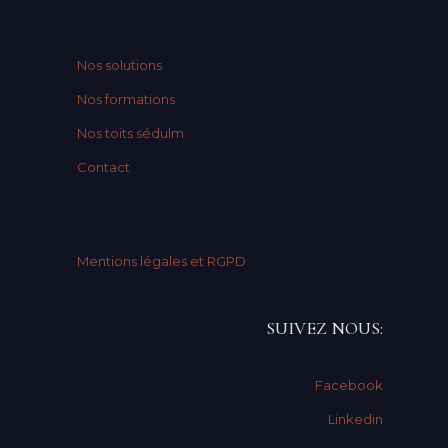
Nos solutions
Nos formations
Nos toits sédulm
Contact
Mentions légales et RGPD
SUIVEZ NOUS:
Facebook
Linkedin