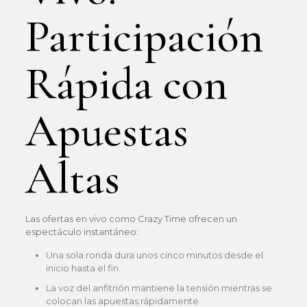
Participación
Rápida con
Apuestas
Altas
Las ofertas en vivo como Crazy Time ofrecen un
espectáculo instantáneo:
Una sola ronda dura unos cinco minutos desde el
inicio hasta el fin.
La voz del anfitrión mantiene la tensión mientras se
colocan las apuestas rápidamente.