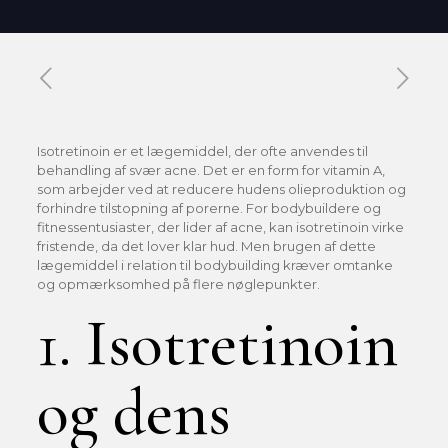
Published by
Xavier DUBOISDENDIEN
on
6 mai 2026
Isotretinoin er et lægemiddel, der ofte anvendes til
behandling af svær acne. Det er en form for vitamin A,
som arbejder ved at reducere hudens olieproduktion og
forhindre tilstopning af porerne. For bodybuildere og
fitnessentusiaster, der lider af acne, kan isotretinoin virke
fristende, da det lover klar hud. Men brugen af dette
lægemiddel i relation til bodybuilding kræver omtanke
og opmærksomhed på flere nøglepunkter.
1. Isotretinoin
og dens