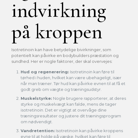
indvirkning
på kroppen
Isotretinoin kan have betydelige bivirkninger, som
potentielt kan påvirke en bodybuilders præstation og
sundhed. Her er nogle faktorer, der skal overvejes:
Hud og regenerering:
Isotretinoin kan føre til
tørhed i huden, hvilket kan være ubehageligt, især
når man træner. Tør hud kan påvirke evnen til at få et
godt greb om vægte og træningsudstyr.
Muskelstyrke:
Nogle brugere rapporterer, at deres
styrke og muskelvægt kan falde, mens de tager
isotretinoin. Det er vigtigt at overvåge dine
træningsresultater og justere dit træningsprogram
om nødvendigt.
Vandretention:
Isotretinoin kan påvirke kroppens
evne til at holde på væske, hvilket kan føre til