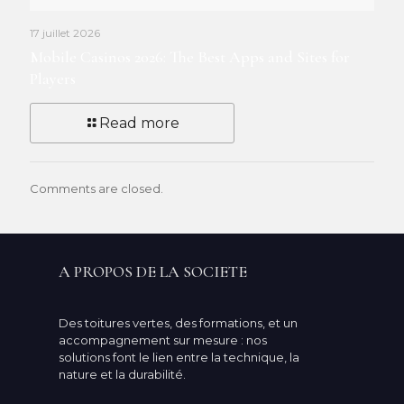
17 juillet 2026
Mobile Casinos 2026: The Best Apps and Sites for
Players
Read more
Comments are closed.
A PROPOS DE LA SOCIETE
Des toitures vertes, des formations, et un
accompagnement sur mesure : nos
solutions font le lien entre la technique, la
nature et la durabilité.