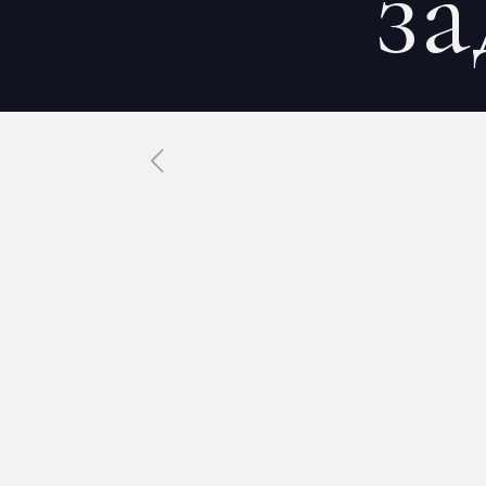
за
Published by
Xavier DUBOISDENDI
Что т