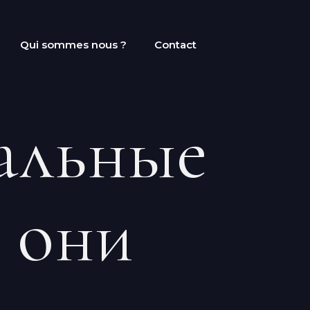
Qui sommes nous ?
Contact
уальные
 они