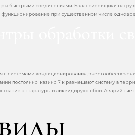
нтры быстрыми соединениями. Балансировщики нагру
 функционирование при существенном числе одновр
тры обработки св
ия с системами кондиционирования, энергообеспечени
ний постоянно. казино 7 к размещают систему в терр
остояние аппаратуры и ликвидируют сбои. Аварийные
 виды