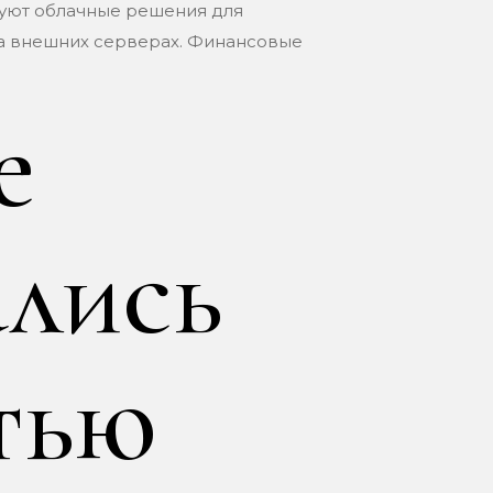
зуют облачные решения для
а внешних серверах. Финансовые
е
ались
тью