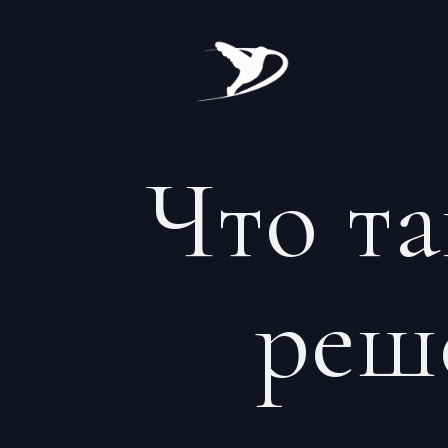
Что та
реш