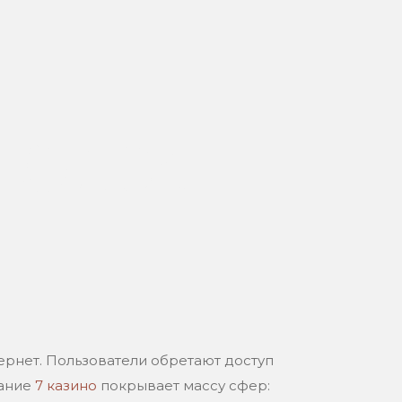
 они
я
рнет. Пользователи обретают доступ
вание
7 казино
покрывает массу сфер: