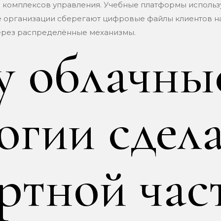
м комплексов управления. Учебные платформы исполь
е организации сберегают цифровые файлы клиентов н
ерез распределённые механизмы.
у облачны
огии сдел
ртной час