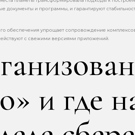
места планеты трансформировала подходы к построен
е документы и программы, и гарантируют стабильност
го обеспечения упрощает сопровождение комплексов
действуют с свежими версиями приложений.
ганизова
о» и где н
деле сбер