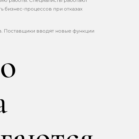
ию работы. Специалисты работают
ь бизнес-процессов при отказах
. Поставщики вводят новые функции
но
а
егаются