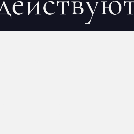
действую
EN
on
4 mai 2026
акое