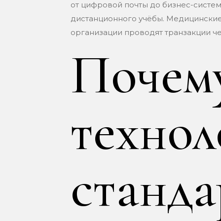
от цифровой почты до бизнес-систе
дистанционного учёбы. Медицински
организации проводят транзакции ч
Почем
технол
станда