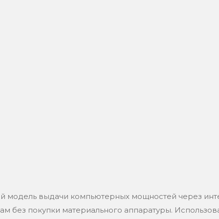
альные
ия и где
ствуютс
ой модель выдачи компьютерных мощностей через инте
ам без покупки материального аппаратуры. Использо