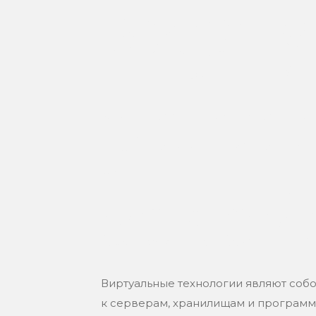
вирту
решен
задей
Виртуальные технологии являют соб
к серверам, хранилищам и программ