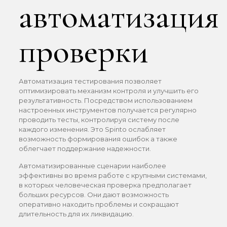
автоматизация
проверки
Автоматизация тестирования позволяет
оптимизировать механизм контроля и улучшить его
результативность. Посредством использованием
настроенных инструментов получается регулярно
проводить тесты, контролируя систему после
каждого изменения. Это Spinto ослабляет
возможность формирования ошибок а также
облегчает поддержание надежности.
Автоматизированные сценарии наиболее
эффективны во время работе с крупными системами,
в которых человеческая проверка предполагает
больших ресурсов. Они дают возможность
оперативно находить проблемы и сокращают
длительность для их ликвидацию.