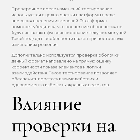
Проверочное после изменений тестирование
используется с целью оценки платформы после
внесения внесения изменений. Этот формат
помогает убедиться, что последние обновления не
будут искажают функционирование текущих модулей.
Такой подход в особенности важен при постоянных
изменениях решения.
Дополнительно используется проверка оболочки,
данный формат направлено на прямую оценку
корректности показа элементов и логики
взаимодействия. Такое тестирование позволяет
обеспечить простоту взаимодействия и
одновременно избежать экранных дефектов.
Влияние
проверки на