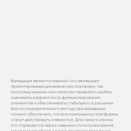
разработке
цифровых
систем
Валидация является важной составляющей
проектирования динамических платформ, так
поскольку именно оно помогает выявлять ошибки,
оценивать корректность функционирования
элементов и обеспечивать стабильность решения.
Без последовательного метода при валидации
сложно обеспечить, что все компоненты платформы
станут действовать совместно. Для самого игрока
это отражается через надежности использования,
минимизации сбоев а также понятном поведении