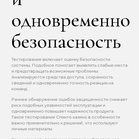
одновременно
безопасность
Тестирование включает оценку безопасности
системы. Подобное помогает выявлять слабые места
и предотвращать возможные проблемы.
Анализируются средства доступа, сохранность
сведений и одновременно точность реакции на
команд.
Раннее обнаружение ошибок защищенности снижает
риск подобных уязвимостей эксплуатации и
одновременно повышает надежность продукта.
Такое тестирование Спинто казино в особенности
важно применительно к решений, что используют
личные материалы.