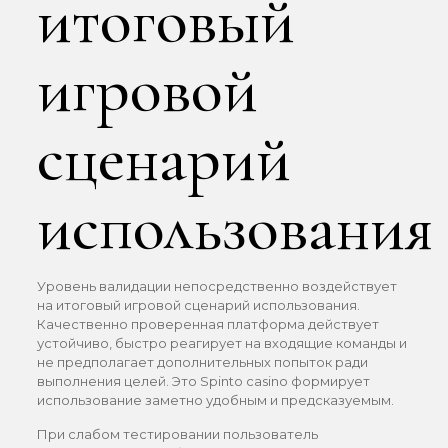
итоговый
игровой
сценарий
использования
Уровень валидации непосредственно воздействует
на итоговый игровой сценарий использования.
Качественно проверенная платформа действует
устойчиво, быстро реагирует на входящие команды и
не предполагает дополнительных попыток ради
выполнения целей. Это Spinto casino формирует
использование заметно удобным и предсказуемым.
При слабом тестировании пользователь