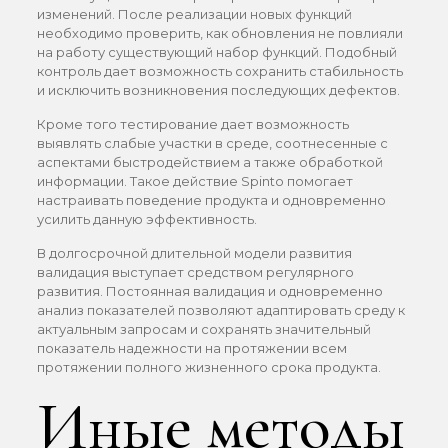
изменений. После реализации новых функций
необходимо проверить, как обновления не повлияли
на работу существующий набор функций. Подобный
контроль дает возможность сохранить стабильность
и исключить возникновения последующих дефектов.
Кроме того тестирование дает возможность
выявлять слабые участки в среде, соотнесенные с
аспектами быстродействием а также обработкой
информации. Такое действие Spinto помогает
настраивать поведение продукта и одновременно
усилить данную эффективность.
В долгосрочной длительной модели развития
валидация выступает средством регулярного
развития. Постоянная валидация и одновременно
анализ показателей позволяют адаптировать среду к
актуальным запросам и сохранять значительный
показатель надежности на протяжении всем
протяжении полного жизненного срока продукта.
Иные методы