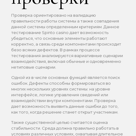
Проверка ориентировано на валидацию
правильности работы системы а также совпадения
данной системы определенным критериям. Данное
тестирование Spinto casino дает возможность
убедиться, что основные элементы работают
корректно, а связь среди компонентами происходит
безо всяких дефектов. В рамках процессе
тестирования анализируются вариативные сценарии
взаимодействия, включая обычные и одновременно
нетиповые сценарии.
Одной из в числе основных функций является поиск
ошибок. Дефекты способны формироваться во
многих нескольких уровнях системы: на уровне
интерфейсе, логике управления сведений или
взаимодействии внутри компонентами. Проверка
дает возможность выявить данные ошибки до того,
как того, когда решение станет открыт участникам.
Также существенной целью считается оценка
стабильности. Среда должна правильно работать в
условиях различных условиях, охватывая длительное