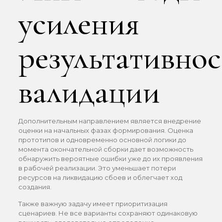
усиления
результативно
валидации
Дополнительным направлением является внедрение
оценки на начальных фазах формирования. Оценка
прототипов и одновременно основной логики до
момента окончательной сборки дает возможность
обнаружить вероятные ошибки уже до их проявления
в рабочей реализации. Это уменьшает потери
ресурсов на ликвидацию сбоев и облегчает ход
создания.
Также важную задачу имеет приоритизация
сценариев. Не все варианты сохраняют одинаковую