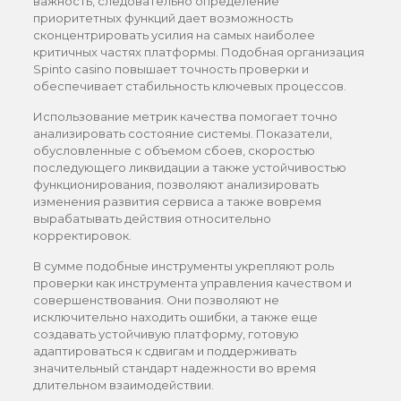
важность, следовательно определение
приоритетных функций дает возможность
сконцентрировать усилия на самых наиболее
критичных частях платформы. Подобная организация
Spinto casino повышает точность проверки и
обеспечивает стабильность ключевых процессов.
Использование метрик качества помогает точно
анализировать состояние системы. Показатели,
обусловленные с объемом сбоев, скоростью
последующего ликвидации а также устойчивостью
функционирования, позволяют анализировать
изменения развития сервиса а также вовремя
вырабатывать действия относительно
корректировок.
В сумме подобные инструменты укрепляют роль
проверки как инструмента управления качеством и
совершенствования. Они позволяют не
исключительно находить ошибки, а также еще
создавать устойчивую платформу, готовую
адаптироваться к сдвигам и поддерживать
значительный стандарт надежности во время
длительном взаимодействии.