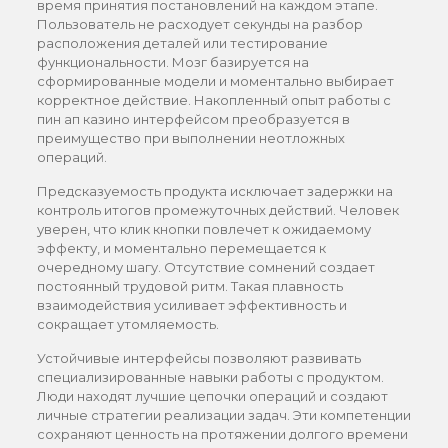
время принятия постановлений на каждом этапе.
Пользователь не расходует секунды на разбор
расположения деталей или тестирование
функциональности. Мозг базируется на
сформированные модели и моментально выбирает
корректное действие. Накопленный опыт работы с
пин ап казино интерфейсом преобразуется в
преимущество при выполнении неотложных
операций.
Предсказуемость продукта исключает задержки на
контроль итогов промежуточных действий. Человек
уверен, что клик кнопки повлечет к ожидаемому
эффекту, и моментально перемещается к
очередному шагу. Отсутствие сомнений создает
постоянный трудовой ритм. Такая плавность
взаимодействия усиливает эффективность и
сокращает утомляемость.
Устойчивые интерфейсы позволяют развивать
специализированные навыки работы с продуктом.
Люди находят лучшие цепочки операций и создают
личные стратегии реализации задач. Эти компетенции
сохраняют ценность на протяжении долгого времени