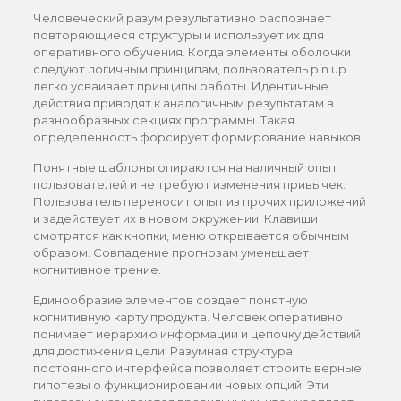
Человеческий разум результативно распознает
повторяющиеся структуры и использует их для
оперативного обучения. Когда элементы оболочки
следуют логичным принципам, пользователь pin up
легко усваивает принципы работы. Идентичные
действия приводят к аналогичным результатам в
разнообразных секциях программы. Такая
определенность форсирует формирование навыков.
Понятные шаблоны опираются на наличный опыт
пользователей и не требуют изменения привычек.
Пользователь переносит опыт из прочих приложений
и задействует их в новом окружении. Клавиши
смотрятся как кнопки, меню открывается обычным
образом. Совпадение прогнозам уменьшает
когнитивное трение.
Единообразие элементов создает понятную
когнитивную карту продукта. Человек оперативно
понимает иерархию информации и цепочку действий
для достижения цели. Разумная структура
постоянного интерфейса позволяет строить верные
гипотезы о функционировании новых опций. Эти