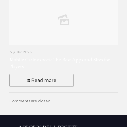
17 juillet 2026
Mobile Casinos 2026: The Best Apps and Sites for
Players
Read more
Comments are closed.