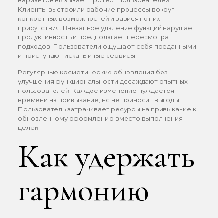
вариантов вызывает протест пользователей.
Клиенты выстроили рабочие процессы вокруг
конкретных возможностей и зависят от их
присутствия. Внезапное удаление функций нарушает
продуктивность и предполагает пересмотра
подходов. Пользователи ощущают себя преданными
и приступают искать иные сервисы.
Регулярные косметические обновления без
улучшения функциональности досаждают опытных
пользователей. Каждое изменение нуждается
времени на привыкание, но не приносит выгоды.
Пользователь затрачивает ресурсы на привыкание к
обновленному оформлению вместо выполнения
целей.
Как удержать
гармонию