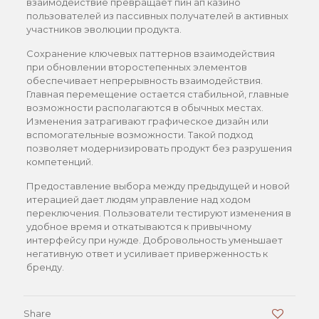
взаимодействие превращает пин ап казино
пользователей из пассивных получателей в активных
участников эволюции продукта.
Сохранение ключевых паттернов взаимодействия
при обновлении второстепенных элементов
обеспечивает непрерывность взаимодействия.
Главная перемещение остается стабильной, главные
возможности располагаются в обычных местах.
Изменения затрагивают графическое дизайн или
вспомогательные возможности. Такой подход
позволяет модернизировать продукт без разрушения
компетенций.
Предоставление выбора между предыдущей и новой
итерацией дает людям управление над ходом
переключения. Пользователи тестируют изменения в
удобное время и откатываются к привычному
интерфейсу при нужде. Добровольность уменьшает
негативную ответ и усиливает приверженность к
бренду.
Share
0