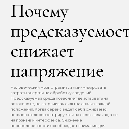
Почему
предсказуемос
снижает
напряжение
Человеческий мозг стремится минимизировать
затраты энергии на обработку сведений.
Предсказуемая среда позволяет действовать на
автопилоте, не затрачивая силы на анализ каждой
положения. Когда сервис ведет себя ожидаемо,
пользователь концентрируется на своих задачах, а не
на познании интерфейса. Снижение
неопределенности освобождает внимание для