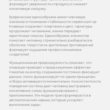
формирует уверенность к продукту и снижает
когнитивную нагрузку.
Графическая единообразие имеет ключевую
значение в понимании стабильности сервиса pin up.
Клавиши сохраняют очертания и цвет, гарнитуры
продолжают читаемыми, значки передают
идентичные смыслы. Единообразие элементов
помогает человеку стремительно разбираться в
оболочке. Недостаток зрительных противоречий
формирует ощущение профессионализма
создателей.
Функциональная предсказуемость означает, что
операции приводят к предсказуемым эффектам.
Нажатие на кнопку сохранения постоянно фиксирует
данные, поиск функционирует по одним принципам,
отборы активируются моментально. Консистентность
поведения системы дает человеку выстраивать
когнитивные схемы функционирования с
приложением. Эти модели трансформируются в
автоматические навыки, которые ускоряют
выполнение задач.