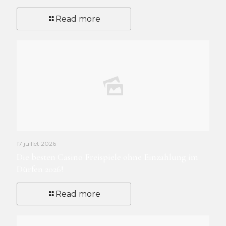
Read more
17 juillet 2026
Die besten Casino Freispiele ohne Einzahlung im
Dürfen 2026!
Read more