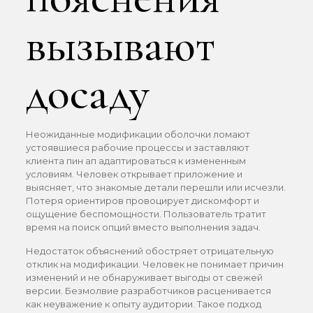
вызывают
досаду
Неожиданные модификации оболочки ломают
устоявшиеся рабочие процессы и заставляют
клиента пин ап адаптироваться к измененным
условиям. Человек открывает приложение и
выясняет, что знакомые детали перешли или исчезли.
Потеря ориентиров провоцирует дискомфорт и
ощущение беспомощности. Пользователь тратит
время на поиск опций вместо выполнения задач.
Недостаток объяснений обостряет отрицательную
отклик на модификации. Человек не понимает причин
изменений и не обнаруживает выгоды от свежей
версии. Безмолвие разработчиков расценивается
как неуважение к опыту аудитории. Такое подход