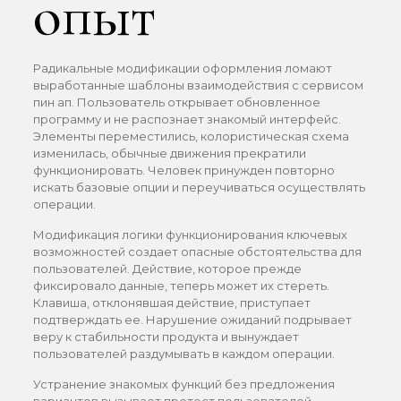
опыт
Радикальные модификации оформления ломают
выработанные шаблоны взаимодействия с сервисом
пин ап. Пользователь открывает обновленное
программу и не распознает знакомый интерфейс.
Элементы переместились, колористическая схема
изменилась, обычные движения прекратили
функционировать. Человек принужден повторно
искать базовые опции и переучиваться осуществлять
операции.
Модификация логики функционирования ключевых
возможностей создает опасные обстоятельства для
пользователей. Действие, которое прежде
фиксировало данные, теперь может их стереть.
Клавиша, отклонявшая действие, приступает
подтверждать ее. Нарушение ожиданий подрывает
веру к стабильности продукта и вынуждает
пользователей раздумывать в каждом операции.
Устранение знакомых функций без предложения