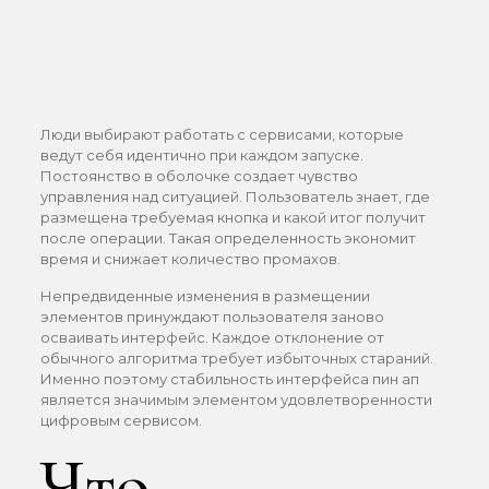
опыт
Люди выбирают работать с сервисами, которые
ведут себя идентично при каждом запуске.
Постоянство в оболочке создает чувство
управления над ситуацией. Пользователь знает, где
размещена требуемая кнопка и какой итог получит
после операции. Такая определенность экономит
время и снижает количество промахов.
Непредвиденные изменения в размещении
элементов принуждают пользователя заново
осваивать интерфейс. Каждое отклонение от
обычного алгоритма требует избыточных стараний.
Именно поэтому стабильность интерфейса пин ап
является значимым элементом удовлетворенности
цифровым сервисом.
Что