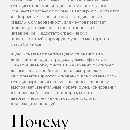
Визуальная согласованность играет центральную
функцию в понимании надежности системы up x.
Элементы сохраняют форму и цвет, шрифты остаются
разборчивыми, иконки передают одинаковые
смыслы. Согласованность элементов помогает
человеку стремительно ориентироваться в
интерфейсе. Недостаток графических
несоответствий формирует чувство мастерства
разработчиков.
Функциональная предсказуемость значит, что
действия приводят к предсказуемым эффектам.
Нажатие на кнопку фиксации неизменно фиксирует
данные, розыск работает по одним правилам,
фильтры активируются мгновенно. Консистентность
функционирования сервиса позволяет человеку
выстраивать ментальные модели функционирования
с сервисом. Эти схемы преобразуются в
автоматические умения, которые ускоряют
реализацию операций.
Почему