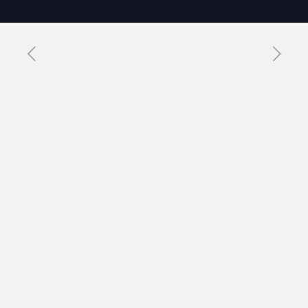
Published by
Xavier DUBOISDENDIEN
on
15 avril 2026
Почему
пользовател
дорожат
стабильный