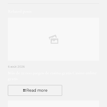
Related posts
6 août 2026
Más de 22 000 juegos de casino gratis Casino online
gratis
Read more