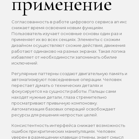
применение
Согласованность в работе цифрового сервиса ап икс
снижает время освоения новым функциям.
Пользователь изучает основные основы один раз и
применяет их во всех секциях. Элементы с схожим
дизайном осуществляют схожие действия, движения
работают одинаково на разных экранах. Такая логика
избавляет от необходимости запоминать обилие
исключений.
Регулярные паттерны создают двигательную память и
автоматизируют повседневные операции. Человек
перестает думать о технических деталях и
фокусируется на сущности работы. Пальцы сами
находят нужные детали, глаза стремительно
просматривают привычную компоновку.
Автоматизация базовых операций освобождает
ресурсы для решения непростых целей.
Консистентность интерфейса снижает возможность
ошибок при критических манипуляциях. Человек
уверен в размещении клавиши отмены, знает смысл