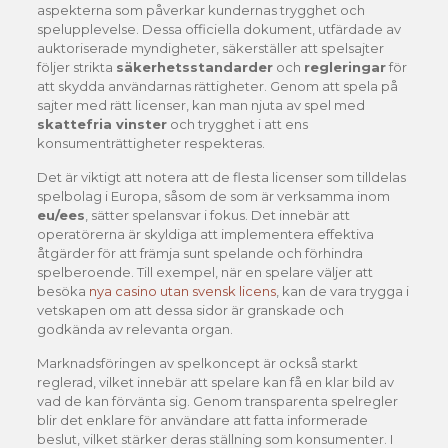
aspekterna som påverkar kundernas trygghet och
spelupplevelse. Dessa officiella dokument, utfärdade av
auktoriserade myndigheter, säkerställer att spelsajter
följer strikta
säkerhetsstandarder
och
regleringar
för
att skydda användarnas rättigheter. Genom att spela på
sajter med rätt licenser, kan man njuta av spel med
skattefria vinster
och trygghet i att ens
konsumenträttigheter respekteras.
Det är viktigt att notera att de flesta licenser som tilldelas
spelbolag i Europa, såsom de som är verksamma inom
eu/ees
, sätter spelansvar i fokus. Det innebär att
operatörerna är skyldiga att implementera effektiva
åtgärder för att främja sunt spelande och förhindra
spelberoende. Till exempel, när en spelare väljer att
besöka
nya casino utan svensk licens
, kan de vara trygga i
vetskapen om att dessa sidor är granskade och
godkända av relevanta organ.
Marknadsföringen av spelkoncept är också starkt
reglerad, vilket innebär att spelare kan få en klar bild av
vad de kan förvänta sig. Genom transparenta spelregler
blir det enklare för användare att fatta informerade
beslut, vilket stärker deras ställning som konsumenter. I