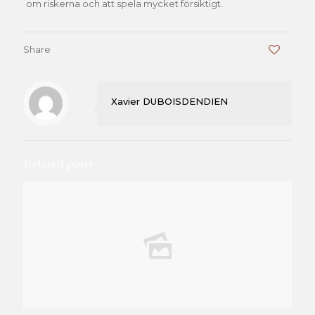
om riskerna och att spela mycket försiktigt.
Share
0
Xavier DUBOISDENDIEN
Related posts