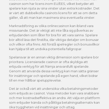
casinon som har licens inom EU/EES, vilket betyder att
spelare kan njuta av sina vinster utan extra kostnader. Det
är värt att dubbelkolla casinots licens för att se om detta
gäller, så att man kan maximera sina eventuella vinster.
Marknadsföring av olika onlinecasinon kan ibland vara
missvisande. Det är viktigt att inte låta sig påverkas av
erbjudanden som låter för bra för att vara sanna. Spelare
bör alltid läsa det finstilta, där viktiga detaljer om bonusar
och villkor ofta finns. Att förstå spelregler och bonusvillkor
kan hjälpa till att undvika potentiella fallgropar.
Spelansvar är en annan viktig dimension som spelare bör
prioritera. Licensierade casinon är ofta skyldiga att
erbjuda verktyg för att främja ansvarsfullt spelande.
Genom att använda dessa verktyg kan man sätta gränser
för insättningar och spelande på egen hand, vilket bidrar
till en mer hållbar spelupplevelse.
Det är också värt att undersöka vilka betalningsmetoder
som erbjuds av casinot. Vissa metoder kan vara snabbare
och mer kostnadseffektiva än andra. Att välja en plattform
som erbjuder kända och pålitliga betalningsalternativ kan
öka tryggheten vid insättningar och uttag.