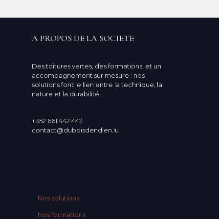
A PROPOS DE LA SOCIETE
Des toitures vertes, des formations, et un
accompagnement sur mesure : nos
solutions font le lien entre la technique, la
nature et la durabilité.
+352 661 442 442
contact@duboisdendien.lu
Nos solutions
Nos formations