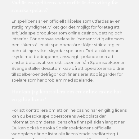
Vad är en spellicens och varför är den viktig för
svenska spelare?
En spellicens är en officiell tillåtelse som utfärdas av en
statlig myndighet, vilket gör det möjligt för företag att
erbjuda spelprodukter som online casinon, betting och
lotterier. För svenska spelare är licensen viktig eftersom
den säkerställer att speloperatörer följer strikta regler
och riktlinjer vilket skyddar spelaren. Detta inkluderar
skydd mot bedrägerier, ansvarigt spelande och att
vinster betalas ut korrekt. Licenser från Spelinspektionen i
Sverige ställer dessutom krav på att operatörerna bidrar
till spelberoendefrågor och finansierar stödåtgärder för
spelare som har problem med spelande.
Hur kan jag kontrollera om ett online casino har
en giltig licens?
För att kontrollera om ett online casino har en giltig licens
kan du besöka speloperatörens webbplats där
information om deras licens ofta finns på sidan längst ner.
Du kan också besöka Spelinspektionens officiella
webbplats där de listar alla licensierade spelföretag. I