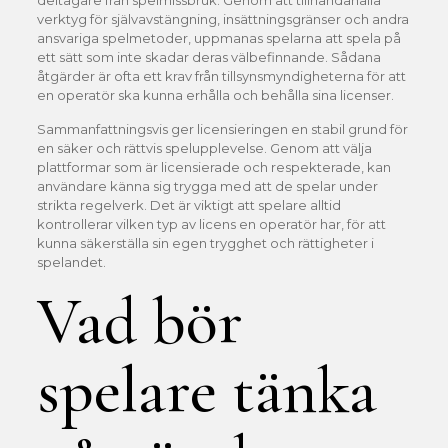
deltagare från spelmissbruk. Genom att tillhandahålla
verktyg för självavstängning, insättningsgränser och andra
ansvariga spelmetoder, uppmanas spelarna att spela på
ett sätt som inte skadar deras välbefinnande. Sådana
åtgärder är ofta ett krav från tillsynsmyndigheterna för att
en operatör ska kunna erhålla och behålla sina licenser.
Sammanfattningsvis ger licensieringen en stabil grund för
en säker och rättvis spelupplevelse. Genom att välja
plattformar som är licensierade och respekterade, kan
användare känna sig trygga med att de spelar under
strikta regelverk. Det är viktigt att spelare alltid
kontrollerar vilken typ av licens en operatör har, för att
kunna säkerställa sin egen trygghet och rättigheter i
spelandet.
Vad bör
spelare tänka